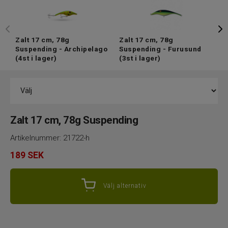
Z
S
Zalt 17 cm, 78g
Zalt 17 cm, 78g
C
Suspending - Archipelago
Suspending - Furusund
(4st i lager)
(3st i lager)
Zalt 17 cm, 78g Suspending
Artikelnummer:
21722-h
189
SEK
Välj alternativ