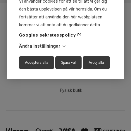
Fiskart
Gädda, Gös
Vi använder cookies för att se till att vi ger dig
den bästa upplevelsen på vår hemsida. Om du
Längd
16-19cm
fortsätter att använda den här webbplatsen
Vikt
71-90g
Fraktfritt över 699 kr
kommer vi att anta att du godkänner detta
Googles sekretesspolicy
Få först - Betala senare
Ändra inställningar
Snabba leveranser
Acceptera alla
Spara val
Avböj alla
30 dagar öppet köp
Fysisk butik