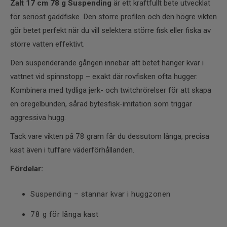
Zalt 17 cm 78 g Suspending
är ett kraftfullt bete utvecklat
för seriöst gäddfiske. Den större profilen och den högre vikten
gör betet perfekt när du vill selektera större fisk eller fiska av
större vatten effektivt.
Den suspenderande gången innebär att betet hänger kvar i
vattnet vid spinnstopp – exakt där rovfisken ofta hugger.
Kombinera med tydliga jerk- och twitchrörelser för att skapa
en oregelbunden, sårad bytesfisk-imitation som triggar
aggressiva hugg.
Tack vare vikten på 78 gram får du dessutom långa, precisa
kast även i tuffare väderförhållanden.
Fördelar:
Suspending – stannar kvar i huggzonen
78 g för långa kast