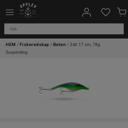
Fiskeredskap
Elektronik & marin
HEM
/
Fiskeredskap
/
Beten
/ Zalt 17 cm, 78g
Suspending
Kläder & skor
Båtar
Outdoor
Övrigt
Kundtjänst