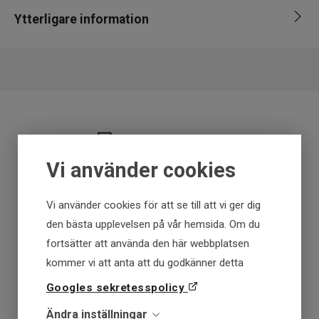
Varumärke
Westin
Ytterligare information
EAN
5707549509890
Fraktfritt över 699 kr
Vi använder cookies
Få först - Betala senare
Vi använder cookies för att se till att vi ger dig
Snabba leveranser
den bästa upplevelsen på vår hemsida. Om du
fortsätter att använda den här webbplatsen
kommer vi att anta att du godkänner detta
30 dagar öppet köp
Googles sekretesspolicy
Fysisk butik
Ändra inställningar