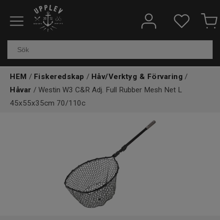
Fiskeredskap
Elektronik & marin
HEM
/
Fiskeredskap
/
Håv/Verktyg & Förvaring
/
Kläder & skor
Håvar
/ Westin W3 C&R Adj. Full Rubber Mesh Net L
45x55x35cm 70/110c
Båtar
Outdoor
Övrigt
Kundtjänst