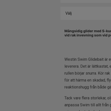
Mångsidig glider med S-kurv
vid rak invevning som vid p
Westin Swim Glidebait är e
leverera. Det är lättkastat,
rullen börjar snurra. Kör r
för att härma en skadad, f
reaktionshugg från både g
Tack vare flera storlekar, 
anpassa Swim till allt från