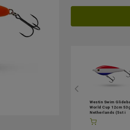
Westin Swim Glideba
World Cup 12cm 53g
Netherlands
(5st i
lager)