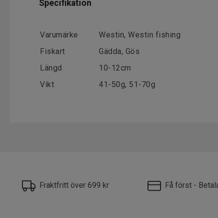
Specifikation
Varumärke
Westin, Westin fishing
Fiskart
Gädda, Gös
Längd
10-12cm
Vikt
41-50g, 51-70g
Fraktfritt över 699 kr
Få först - Beta