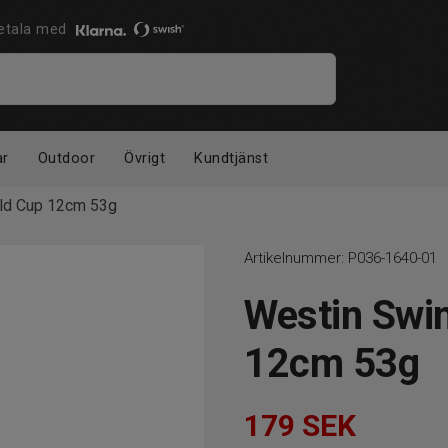
 Betala med
ar
Outdoor
Övrigt
Kundtjänst
rld Cup 12cm 53g
Artikelnummer:
P036-1640-01
Westin Swim
12cm 53g
179
SEK