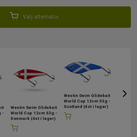
Välj alternativ
Westin Swim Glidebait
Westin Sw
World Cup 12cm 53g -
World Cu
Scotland
(4st i lager)
Argentin
it
Westin Swim Glidebait
 -
World Cup 12cm 53g -
Denmark
(4st i lager)