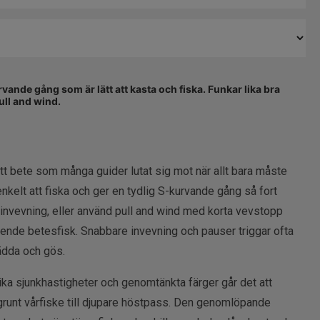
ande gång som är lätt att kasta och fiska. Funkar lika bra
ull and wind.
tt bete som många guider lutat sig mot när allt bara måste
 enkelt att fiska och ger en tydlig S-kurvande gång så fort
ak invevning, eller använd pull and wind med korta vevstopp
lyende betesfisk. Snabbare invevning och pauser triggar ofta
ädda och gös.
olika sjunkhastigheter och genomtänkta färger går det att
 grunt vårfiske till djupare höstpass. Den genomlöpande