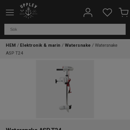
Fiskeredskap
Elektronik & marin
HEM
/
Elektronik & marin
/
Watersnake
/ Watersnake
Kläder & skor
ASP T24
Båtar
Outdoor
Övrigt
Kundtjänst