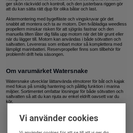
ger skön räckvidd och kontroll, och den justerbara riggen gör
att du kan sätta rätt djup för olika båtar och last.
Aktermontering med bygelfäste och vingskruvar gör det
snabbt att montera och ta av motorn. Den tvåbladiga weedless
propellern minskar risken för att sjögräs fastnar och den
manuella tilten låter dig fälla upp motorn när det blir grunt eller
när du lägger till. Motorn kan användas i både sötvatten och
saltvatten. Levereras som enbart motor så komplettera med
lämpligt marinbatteri. Reservpropeller finns som tillbehör för
problemfri drift hela säsongen.
Om varumärket Watersnake
Watersnake utvecklar lättanvända elmotorer för båt och kajak
med fokus på smidig hantering och pålitlig funktion i marina
miljöer. Sortimentet omfattar lösningar för både sötvatten och
saltvatten så att du kan njuta av enkel eldrift oavsett var du
kör.
Vi använder cookies
Vi använder cookies för att se till att vi ger dig