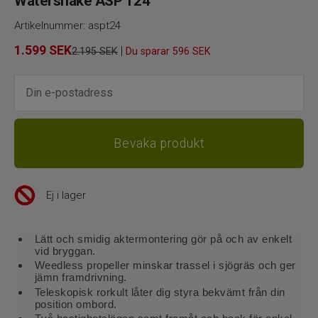
Watersnake ASP T24
Artikelnummer:
aspt24
1.599
SEK
|
2.195 SEK
Du sparar
596 SEK
Ej i lager
Lätt och smidig aktermontering gör på och av enkelt
vid bryggan.
Weedless propeller minskar trassel i sjögräs och ger
jämn framdrivning.
Teleskopisk rorkult låter dig styra bekvämt från din
position ombord.