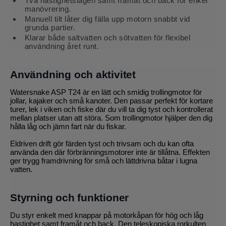
Två hastighetslägen samt framåt och back för enkel
manövrering.
Manuell tilt låter dig fälla upp motorn snabbt vid
grunda partier.
Klarar både saltvatten och sötvatten för flexibel
användning året runt.
Användning och aktivitet
Watersnake ASP T24 är en lätt och smidig trollingmotor för
jollar, kajaker och små kanoter. Den passar perfekt för kortare
turer, lek i viken och fiske där du vill ta dig tyst och kontrollerat
mellan platser utan att störa. Som trollingmotor hjälper den dig
hålla låg och jämn fart när du fiskar.
Eldriven drift gör färden tyst och trivsam och du kan ofta
använda den där förbränningsmotorer inte är tillåtna. Effekten
ger trygg framdrivning för små och lättdrivna båtar i lugna
vatten.
Styrning och funktioner
Du styr enkelt med knappar på motorkåpan för hög och låg
hastighet samt framåt och back. Den teleskopiska rorkulten