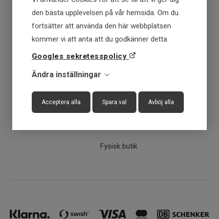
den bästa upplevelsen på vår hemsida. Om du
fortsätter att använda den här webbplatsen
Fraktfritt över 699 kr
kommer vi att anta att du godkänner detta
Googles sekretesspolicy
Få först - Betala senare
Ändra inställningar
Snabba leveranser
Acceptera alla
Spara val
Avböj alla
30 dagar öppet köp
Fysisk butik