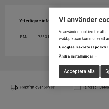
Vi använder co
Ytterligare information
Vi använder cookies för att se
EAN
7333109036995
webbplatsen kommer vi att an
Googles sekretesspolicy
Ändra inställningar
Acceptera alla
S
Fraktfritt över 699 kr
Få först - Beta