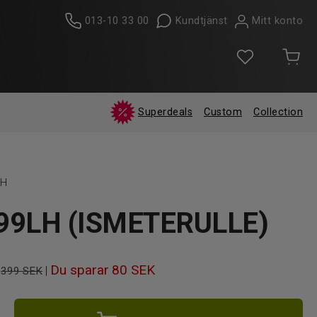
013-10 33 00
Kundtjänst
Mitt konto
Superdeals
Custom
Collection
LH
C99LH (ISMETERULLE)
Du sparar
80 SEK
|
399 SEK