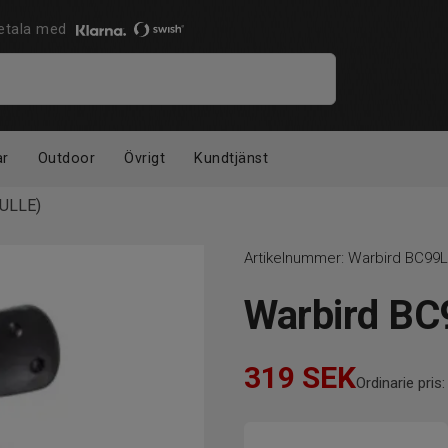
 Betala med
ar
Outdoor
Övrigt
Kundtjänst
ULLE)
Artikelnummer:
Warbird BC99
Warbird B
319
SEK
Ordinarie pris: