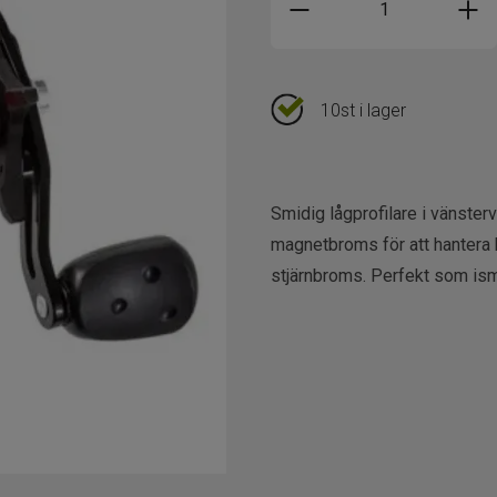
10st i lager
Smidig lågprofilare i vänster
magnetbroms för att hantera b
stjärnbroms. Perfekt som ism