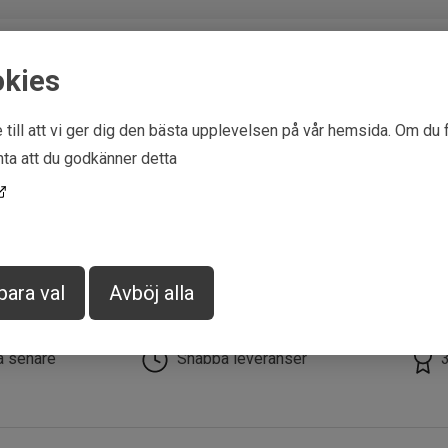
okies
 till att vi ger dig den bästa upplevelsen på vår hemsida. Om du 
ta att du godkänner detta
para val
Avböj alla
la senare
Snabba leveranser