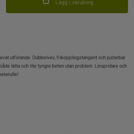
Lägg i varukorg
vevat utförande. Dubbelvev, frikopplingstangent och justerbar
åde lätta och lite tyngre beten utan problem. Linspridare och
eterulle!