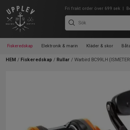
Fri frakt order över 699 sek |
Fiskeredskap
Elektronik & marin
Kläder & skor
Båt
HEM
/
Fiskeredskap
/
Rullar
/ Warbird BC99LH (ISMETER