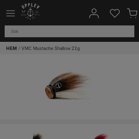
Fiskeredskap
Elektronik & marin
HEM
/ VMC Mustache Shallow 22g
Kläder & skor
Båtar
Outdoor
Övrigt
Kundtjänst