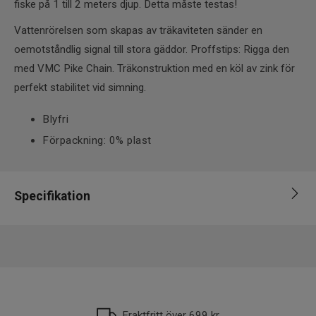
fiske på 1 till 2 meters djup. Detta måste testas!
Vattenrörelsen som skapas av träkaviteten sänder en
oemotståndlig signal till stora gäddor. Proffstips: Rigga den
med VMC Pike Chain. Träkonstruktion med en köl av zink för
perfekt stabilitet vid simning.
Blyfri
Förpackning: 0% plast
Specifikation
Varumärke
Vmc
Fiskart
Gädda
Vikt
21-25g
Fraktfritt över 699 kr