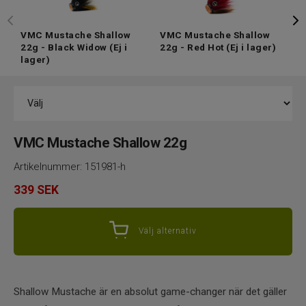
VMC Mustache Shallow
VMC Mustache Shallow
V
22g - Black Widow
(Ej i
22g - Red Hot
(Ej i lager)
2
lager)
l
VMC Mustache Shallow 22g
Artikelnummer:
151981-h
339
SEK
Välj alternativ
Shallow Mustache är en absolut game-changer när det gäller