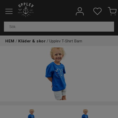
Fiskeredskap
Elektronik & marin
HEM
/
Kläder & skor
/ Upplev T-Shirt Barn
Kläder & skor
Båtar
Outdoor
Övrigt
Kundtjänst