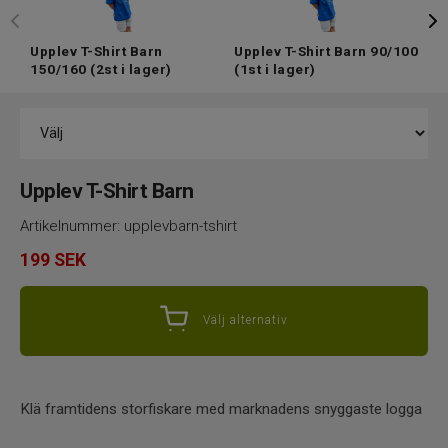
Upplev T-Shirt Barn
Upplev T-Shirt Barn 90/100
U
150/160
(2st i lager)
(1st i lager)
1
Upplev T-Shirt Barn
Artikelnummer:
upplevbarn-tshirt
199
SEK
Välj alternativ
Klä framtidens storfiskare med marknadens snyggaste logga