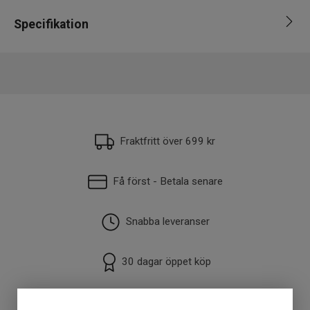
Specifikation
Varumärke
Upplev
Fraktfritt över 699 kr
Få först - Betala senare
Snabba leveranser
30 dagar öppet köp
Fysisk butik