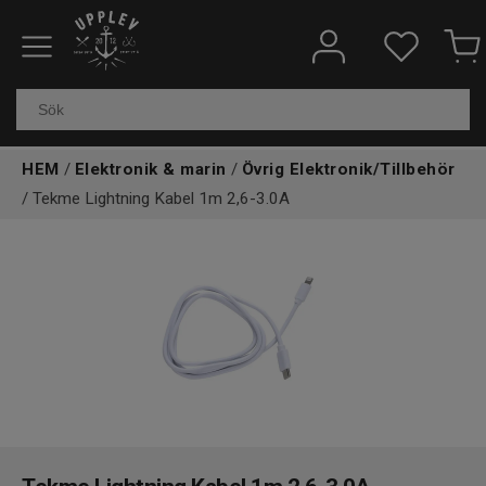
Fiskeredskap
Elektronik & marin
HEM
/
Elektronik & marin
/
Övrig Elektronik/Tillbehör
Kläder & skor
/ Tekme Lightning Kabel 1m 2,6-3.0A
Båtar
Outdoor
Övrigt
Kundtjänst