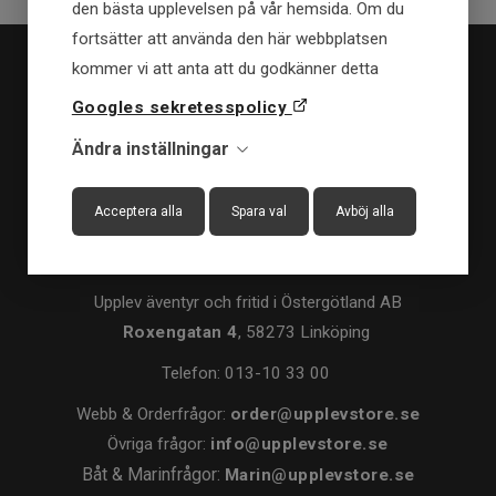
den bästa upplevelsen på vår hemsida. Om du
fortsätter att använda den här webbplatsen
kommer vi att anta att du godkänner detta
Googles sekretesspolicy
Ändra inställningar
Acceptera alla
Spara val
Avböj alla
KONTAKT
Upplev äventyr och fritid i Östergötland AB
Roxengatan 4
, 58273 Linköping
Telefon:
013-10 33 00
Webb & Orderfrågor:
order@upplevstore.se
Övriga frågor:
info@upplevstore.se
Båt & Marinfrågor:
Marin@upplevstore.se