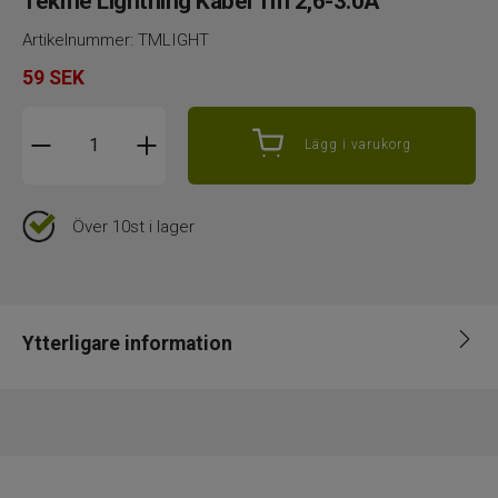
Tekme Lightning Kabel 1m 2,6-3.0A
Artikelnummer:
TMLIGHT
59
SEK
Lägg i varukorg
Över 10st i lager
Ytterligare information
EAN
3661075286705