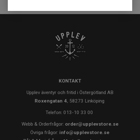
KONTAKT
Upplev äventyr och fritid i Östergötland AB
Roxengatan 4
, 58273 Linköping
Telefon:
013-10 33 00
Webb & Orderfrågor:
order@upplevstore.se
Övriga frågor:
info@upplevstore.se