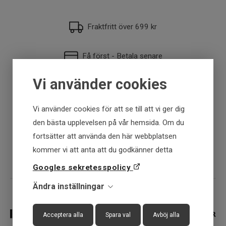
Fraktfritt över 699 kr
Få först - Betala senare
Vi använder cookies
Snabba leveranser
Vi använder cookies för att se till att vi ger dig
30 dagar öppet köp
den bästa upplevelsen på vår hemsida. Om du
fortsätter att använda den här webbplatsen
Fysisk butik
kommer vi att anta att du godkänner detta
Googles sekretesspolicy
Ändra inställningar
Acceptera alla
Spara val
Avböj alla