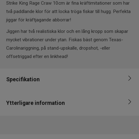
Strike King Rage Craw 10cm är fina kräftimitationer som har
två paddlande klor för att locka tröga fiskar till hugg. Perfekta
jiggar för kräftjagande abborrar!
Jiggen har två realistiska klor och en lång kropp som skapar
mycket vibrationer under ytan. Fiskas bäst genom Texas-
Carolinariggning, på stand-upskalle, dropshot, -eller
offsetriggad efter en linkhead!
Specifikation
Varumärke
Strike king
Ytterligare information
Fiskart
Abborre
Längd
8-10cm
Leverantör
FOX