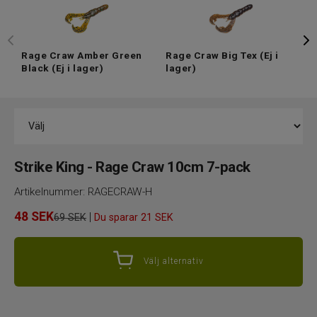
Rage Craw Amber Green
Rage Craw Big Tex
(Ej i
R
Black
(Ej i lager)
lager)
P
Strike King - Rage Craw 10cm 7-pack
Artikelnummer:
RAGECRAW-H
48
SEK
|
69 SEK
Du sparar
21 SEK
Välj alternativ