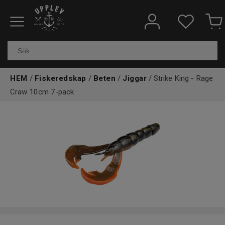
Fiskeredskap
Elektronik & marin
HEM
/
Fiskeredskap
/
Beten
/
Jiggar
/ Strike King - Rage
Kläder & skor
Craw 10cm 7-pack
Båtar
Outdoor
Övrigt
Kundtjänst