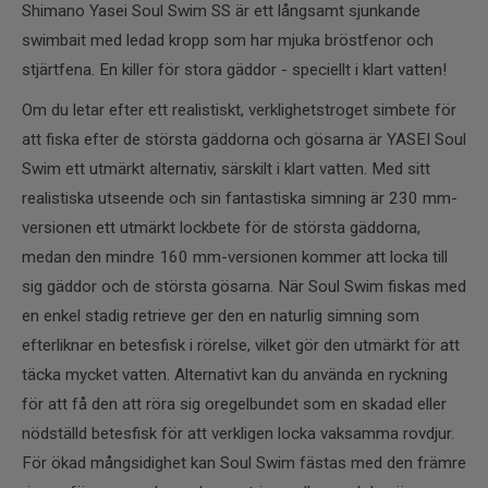
Shimano Yasei Soul Swim SS är ett långsamt sjunkande
swimbait med ledad kropp som har mjuka bröstfenor och
stjärtfena. En killer för stora gäddor - speciellt i klart vatten!
Om du letar efter ett realistiskt, verklighetstroget simbete för
att fiska efter de största gäddorna och gösarna är YASEI Soul
Swim ett utmärkt alternativ, särskilt i klart vatten. Med sitt
realistiska utseende och sin fantastiska simning är 230 mm-
versionen ett utmärkt lockbete för de största gäddorna,
medan den mindre 160 mm-versionen kommer att locka till
sig gäddor och de största gösarna. När Soul Swim fiskas med
en enkel stadig retrieve ger den en naturlig simning som
efterliknar en betesfisk i rörelse, vilket gör den utmärkt för att
täcka mycket vatten. Alternativt kan du använda en ryckning
för att få den att röra sig oregelbundet som en skadad eller
nödställd betesfisk för att verkligen locka vaksamma rovdjur.
För ökad mångsidighet kan Soul Swim fästas med den främre