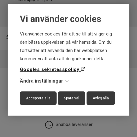
Vikt:110 g
Vi använder cookies
Vi använder cookies för att se till att vi ger dig
Specifikation
den bästa upplevelsen på vår hemsida. Om du
fortsätter att använda den här webbplatsen
Varumärke
Shimano
kommer vi att anta att du godkänner detta
Fiskart
Gädda, Gös
Googles sekretesspolicy
Längd
23-25cm
Ändra inställningar
Vikt
91-110g
Fraktfritt över 699 kr
Acceptera alla
Spara val
Avböj alla
Få först - Betala senare
Snabba leveranser