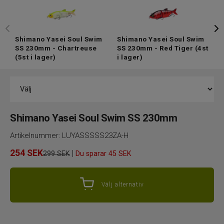
Shimano Yasei Soul Swim
Shimano Yasei Soul Swim
S
SS 230mm - Chartreuse
SS 230mm - Red Tiger
(4st
S
(5st i lager)
i lager)
T
Shimano Yasei Soul Swim SS 230mm
Artikelnummer:
LUYASSSSS23ZA-H
254
SEK
|
299 SEK
Du sparar
45 SEK
Välj alternativ