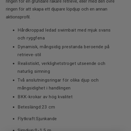
ringen för en grundare rakare retrieve, eller med den övre
ringen för att skapa ett djupare löpdjup och en annan
aktionsprofil.
Hårdkroppad ledad swimbait med mjuk svans
och ryggfena
Dynamisk, mångsidig prestanda beroende på
retrieve-stil
Realistiskt, verklighetstroget utseende och
naturlig simning
Två anslutningsringar för olika djup och
mångsidighet i handlingen
BKK-krokar av hög kvalitet
Beteslängd:23 cm
Flytkraft:Sjunkande
Simdjup:0-1,5 m