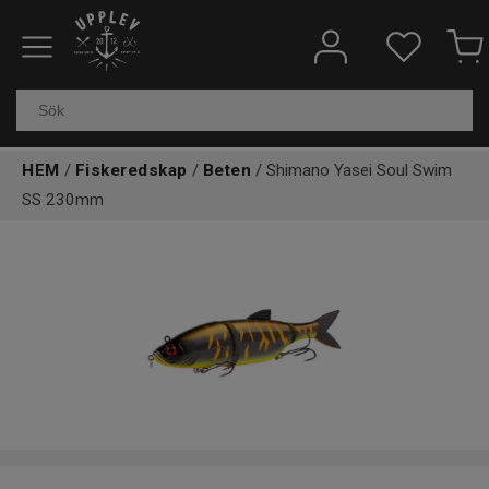
Fiskeredskap
Elektronik & marin
HEM
/
Fiskeredskap
/
Beten
/ Shimano Yasei Soul Swim
Kläder & skor
SS 230mm
Båtar
Outdoor
Övrigt
Kundtjänst