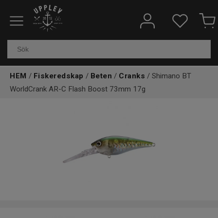
Fiskeredskap
Elektronik & marin
HEM
/
Fiskeredskap
/
Beten
/
Cranks
/ Shimano BT
Kläder & skor
WorldCrank AR-C Flash Boost 73mm 17g
Båtar
Outdoor
Övrigt
Kundtjänst