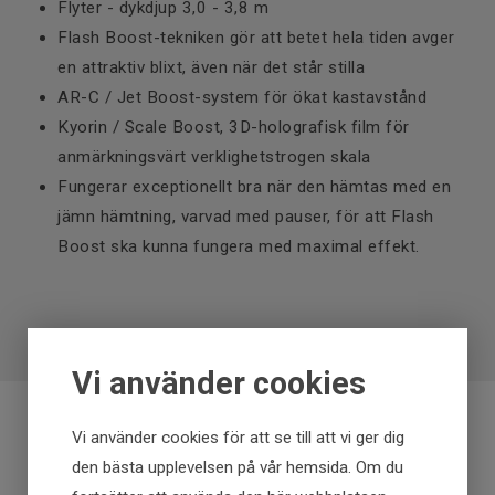
Flyter - dykdjup 3,0 - 3,8 m
Flash Boost-tekniken gör att betet hela tiden avger
en attraktiv blixt, även när det står stilla
AR-C / Jet Boost-system för ökat kastavstånd
Kyorin / Scale Boost, 3D-holografisk film för
anmärkningsvärt verklighetstrogen skala
Fungerar exceptionellt bra när den hämtas med en
jämn hämtning, varvad med pauser, för att Flash
Boost ska kunna fungera med maximal effekt.
Vi använder cookies
Vi använder cookies för att se till att vi ger dig
Fraktfritt över 699 kr
den bästa upplevelsen på vår hemsida. Om du