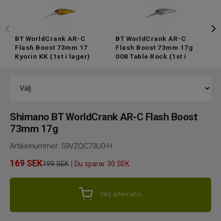
BT WorldCrank AR-C
BT WorldCrank AR-C
S
Flash Boost 73mm 17
Flash Boost 73mm 17g
A
Kyorin KK
(1st i lager)
008 Table Rock
(1st i
1
lager)
Shimano BT WorldCrank AR-C Flash Boost
73mm 17g
Artikelnummer:
59VZQC73U0-H
169
SEK
|
199 SEK
Du sparar
30 SEK
Välj alternativ