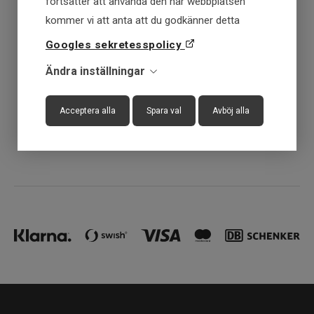
fortsätter att använda den här webbplatsen
Få först - Betala senare
kommer vi att anta att du godkänner detta
Googles sekretesspolicy
Snabba leveranser
Ändra inställningar
30 dagar öppet köp
Acceptera alla
Spara val
Avböj alla
Fysisk butik