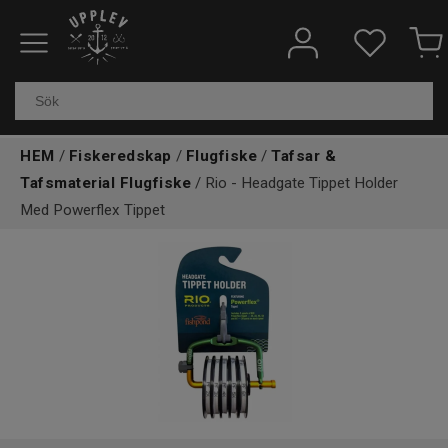
Fiskeredskap
Elektronik & marin
HEM
/
Fiskeredskap
/
Flugfiske
/
Tafsar &
Kläder & skor
Tafsmaterial Flugfiske
/ Rio - Headgate Tippet Holder
Med Powerflex Tippet
Båtar
Outdoor
Övrigt
Kundtjänst