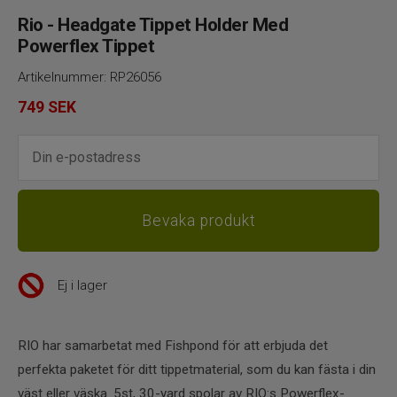
Rio - Headgate Tippet Holder Med
Powerflex Tippet
Artikelnummer:
RP26056
749
SEK
Ej i lager
RIO har samarbetat med Fishpond för att erbjuda det
perfekta paketet för ditt tippetmaterial, som du kan fästa i din
väst eller väska. 5st, 30-yard spolar av RIO:s Powerflex-