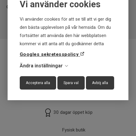
Vi använder cookies
Vi använder cookies för att se till att vi ger dig
den bästa upplevelsen på vår hemsida. Om du
fortsätter att använda den här webbplatsen
kommer vi att anta att du godkänner detta
Googles sekretesspolicy
Fraktfritt över 699 kr
Ändra inställningar
Få först - Betala senare
Acceptera alla
Spara val
Avböj alla
Snabba leveranser
30 dagar öppet köp
Fysisk butik