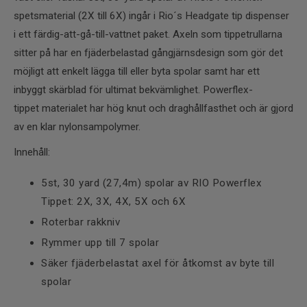
spetsmaterial (2X till 6X) ingår i Rio´s Headgate tip dispenser
i ett färdig-att-gå-till-vattnet paket. Axeln som tippetrullarna
sitter på har en fjäderbelastad gångjärnsdesign som gör det
möjligt att enkelt lägga till eller byta spolar samt har ett
inbyggt skärblad för ultimat bekvämlighet. Powerflex-
tippet materialet har hög knut och draghållfasthet och är gjord
av en klar nylonsampolymer.
Innehåll:
5st, 30 yard (27,4m) spolar av RIO Powerflex
Tippet: 2X, 3X, 4X, 5X och 6X
Roterbar rakkniv
Rymmer upp till 7 spolar
Säker fjäderbelastat axel för åtkomst av byte till
spolar