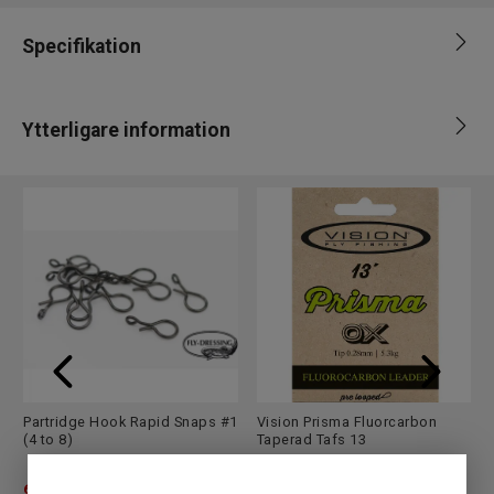
Specifikation
Varumärke
Rio
Ytterligare information
Leverantör
Westin
EAN
730884260565
Partridge Hook Rapid Snaps #1
Vision Prisma Fluorcarbon
(4 to 8)
Taperad Tafs 13
69
SEK
149
SEK