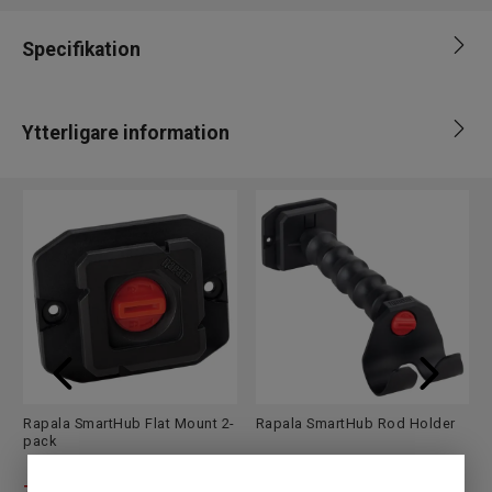
Specifikation
Ytterligare information
EAN
6416038106135
Rapala SmartHub Flat Mount 2-
Rapala SmartHub Rod Holder
pack
79
SEK
159
SEK
99 SEK
199 SEK