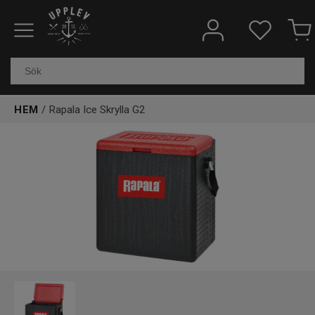
Fiskeredskap
Elektronik & marin
HEM
/ Rapala Ice Skrylla G2
Kläder & skor
Båtar
Outdoor
Övrigt
Kundtjänst