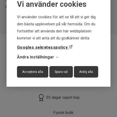
Vi använder cookies
Vi använder cookies för att se till att vi ger dig
den bästa upplevelsen på vår hemsida. Om du
fortsätter att använda den här webbplatsen
kommer vi att anta att du godkänner detta
Googles sekretesspolicy
Fraktfritt över 699 kr
Ändra inställningar
Få först - Betala senare
Acceptera alla
Spara val
Avböj alla
Snabba leveranser
30 dagar öppet köp
Fysisk butik