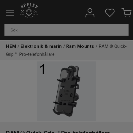
Fiskeredskap
Elektronik & marin
HEM
/
Elektronik & marin
/
Ram Mounts
/ RAM ® Quick-
Kläder & skor
Grip ™ Pro-telefonhållare
Båtar
Outdoor
Övrigt
Kundtjänst