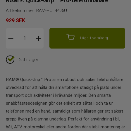
RAM ® Quick-Grip ™ Pro-telefonhållare
Artikelnummer:
RAM-HOL-PD5U
929
SEK
Lägg i varukorg
2st i lager
RAM® Quick-Grip™ Pro är en robust och säker telefonhållare
utvecklad för att hålla din smartphone stadigt på plats under
transport och aktiviteter i krävande miljöer. Den smarta
snabbfästesdesignen gör det enkelt att sätta i och ta ur
telefonen med en hand, samtidigt som hållaren ger ett säkert
grepp även på ojämna underlag. Perfekt för användning i bil,
båt, ATV, motorcykel eller andra fordon där stabil montering är