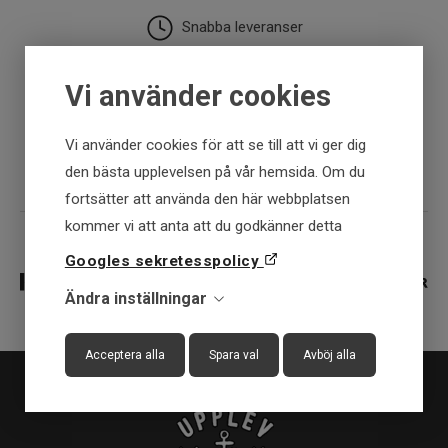
Snabba leveranser
30 dagar öppet köp
Vi använder cookies
Fysisk butik
Vi använder cookies för att se till att vi ger dig
den bästa upplevelsen på vår hemsida. Om du
fortsätter att använda den här webbplatsen
kommer vi att anta att du godkänner detta
Googles sekretesspolicy
Ändra inställningar
Acceptera alla
Spara val
Avböj alla