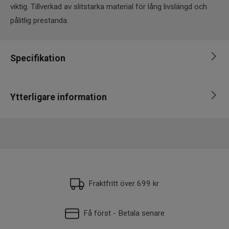
viktig. Tillverkad av slitstarka material för lång livslängd och
pålitlig prestanda.
Specifikation
Varumärke
Ram Mounts
Ytterligare information
Produkttyp
Övrigt
EAN
793442026539
Fraktfritt över 699 kr
Få först - Betala senare