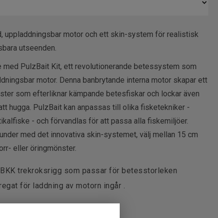
d, uppladdningsbar motor och ett skin-system för realistisk
sbara utseenden.
ke med PulzBait Kit, ett revolutionerande betessystem som
ddningsbar motor. Denna banbrytande interna motor skapar ett
er som efterliknar kämpande betesfiskar och lockar även
tt hugga. PulzBait kan anpassas till olika fisketekniker -
tikalfiske - och förvandlas för att passa alla fiskemiljöer.
nder med det innovativa skin-systemet, välj mellan 15 cm
orr- eller öringmönster.
en BKK trekroksrigg som passar för betesstorleken
egat för laddning av motorn ingår .