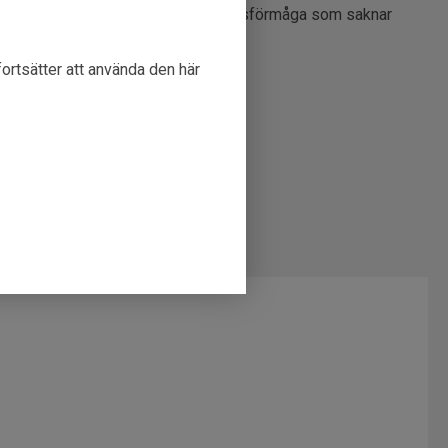
iske med hållbarhet och anpassningsförmåga som saknar
fortsätter att använda den här
ar verklighetstrogna simrörelser
stem för enkla utseendebyten
ar och betesfiskmönster
ll 10 meter
llverkningsfel