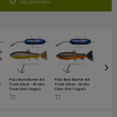
Välj alternativ
Pulz Bait Starter Kit
Pulz Bait Starter Kit
Pulz Bait 
h
Trout 20cm - Brown
Trout 20cm - Arctic
Trout 20
Trout
(6st i lager)
Char
(3st i lager)
Trout
(3st