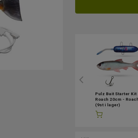
Pulz Bait Starter Kit
Roach 20cm - Roac
(9st i lager)