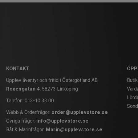
KONTAKT
ÖPP
Upplev äventyr och fritid i Östergötland AB
Butik
Roxengatan 4
, 58273 Linköping
Vard
Lörd
Telefon:
013-10 33 00
Sönd
Webb & Orderfrågor:
order@upplevstore.se
Övriga frågor:
info@upplevstore.se
Båt & Marinfrågor:
Marin@upplevstore.se