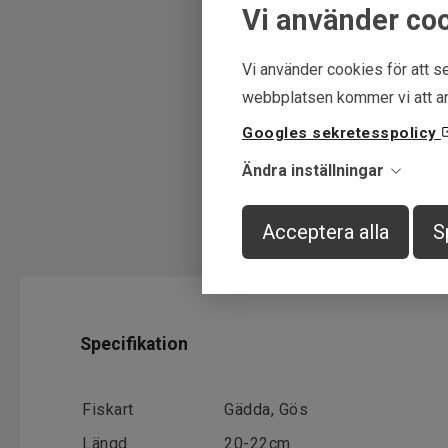
Vi använder co
Vi använder cookies för att se
webbplatsen kommer vi att an
Googles sekretesspolicy
Ändra inställningar
Acceptera alla
S
Specifikation
Fiskart
Gädda, Gös
Längd
20-22cm