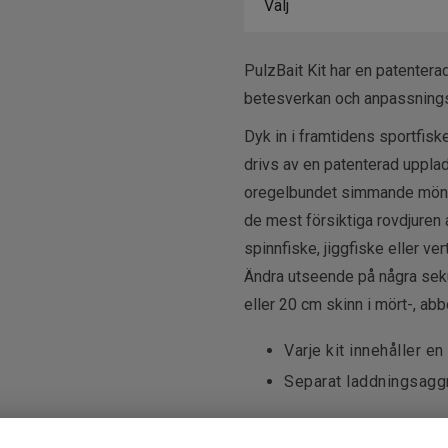
PulzBait Kit har en patentera
betesverkan och anpassning
Dyk in i framtidens sportfis
drivs av en patenterad uppla
oregelbundet simmande mönst
de mest försiktiga rovdjuren a
spinnfiske, jiggfiske eller ver
Ändra utseende på några seku
eller 20 cm skinn i mört-, abb
Varje kit innehåller 
Separat laddningsaggr