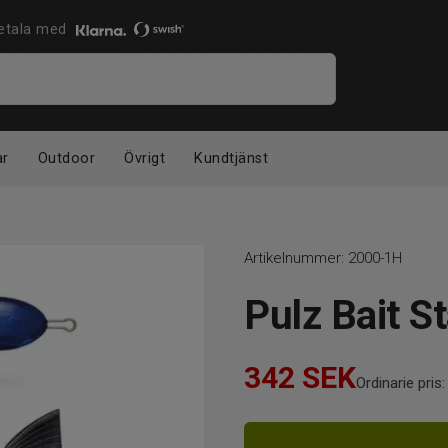
 Betala med
ar
Outdoor
Övrigt
Kundtjänst
Artikelnummer:
2000-1H
Pulz Bait S
342
SEK
Ordinarie pris: