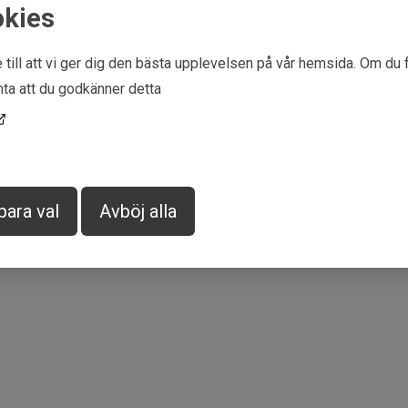
okies
Upplev nya djup inom sportf
motstycke på marknaden.
 till att vi ger dig den bästa upplevelsen på vår hemsida. Om du 
Patenterad motor skap
ta att du godkänner detta
Quick-change skin-sy
Finns i flera storlek
Testad för djup upp ti
Två års garanti mot ti
para val
Avböj alla