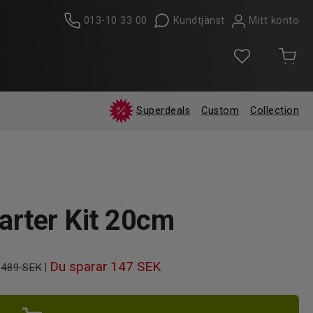
013-10 33 00
Kundtjänst
Mitt konto
Superdeals
Custom
Collection
tarter Kit 20cm
Du sparar
147 SEK
|
489 SEK