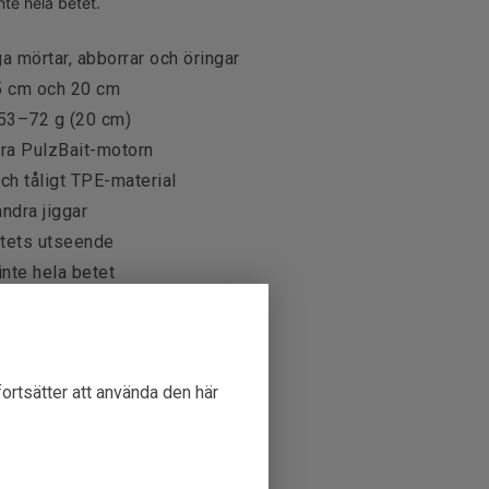
te hela betet.
a mörtar, abborrar och öringar
15 cm och 20 cm
 53–72 g (20 cm)
ora PulzBait-motorn
och tåligt TPE-material
ndra jiggar
etets utseende
inte hela betet
inbow/Char
15 cm
fortsätter att använda den här
28 g