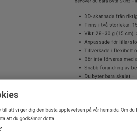
behöver du bara byta Skinz – in
3D-skannade från riktig
Finns i två storlekar: 
Vikt: 28–30 g (15 cm),
Anpassade för lilla/st
Tillverkade i flexibelt 
Bör inte förvaras med a
Snabb förändring av b
Du byter bara skalet – 
Betesfärg:
Brown/Ra
okies
Beteslängd:
 till att vi ger dig den bästa upplevelsen på vår hemsida. Om du 
Vikt:
ta att du godkänner detta