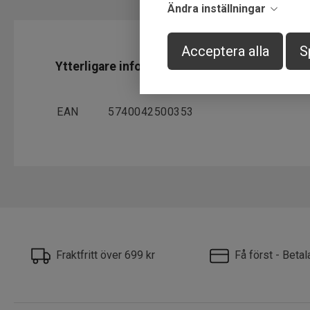
Ändra inställningar
Acceptera alla
S
Ytterligare information
EAN
5740042500353
Fraktfritt över 699 kr
Få först - Beta