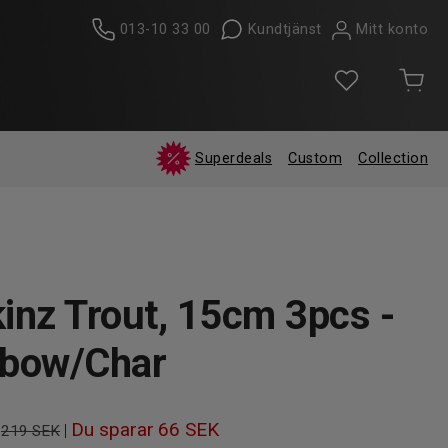
013-10 33 00
Kundtjänst
Mitt konto
Superdeals
Custom
Collection
kinz Trout, 15cm 3pcs -
nbow/Char
Du sparar
66 SEK
|
219 SEK