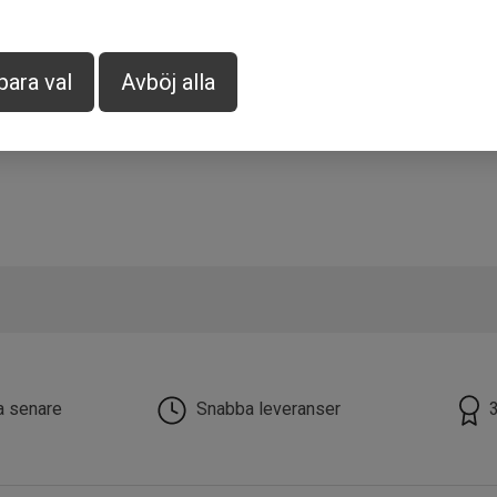
para val
Avböj alla
la senare
Snabba leveranser