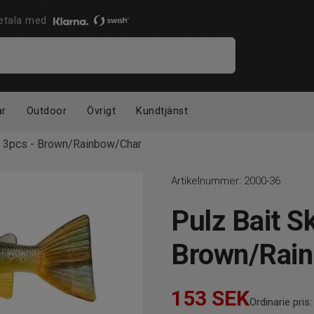
 Betala med
ar
Outdoor
Övrigt
Kundtjänst
cm 3pcs - Brown/Rainbow/Char
Artikelnummer:
2000-36
Pulz Bait S
Brown/Rai
153
SEK
Ordinarie pris: