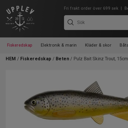
Fri frakt order över 699 sek |
Fiskeredskap
Elektronik & marin
Kläder & skor
Båt
HEM
/
Fiskeredskap
/
Beten
/ Pulz Bait Skinz Trout, 15