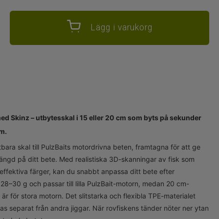
Lägg i varukorg
 med Skinz – utbytesskal i 15 eller 20 cm som byts på sekunder
rm.
bara skal till PulzBaits motordrivna beten, framtagna för att ge
vslängd på ditt bete. Med realistiska 3D-skanningar av fisk som
 effektiva färger, kan du snabbt anpassa ditt bete efter
28–30 g och passar till lilla PulzBait-motorn, medan 20 cm-
r för stora motorn. Det slitstarka och flexibla TPE-materialet
ras separat från andra jiggar. När rovfiskens tänder nöter ner ytan