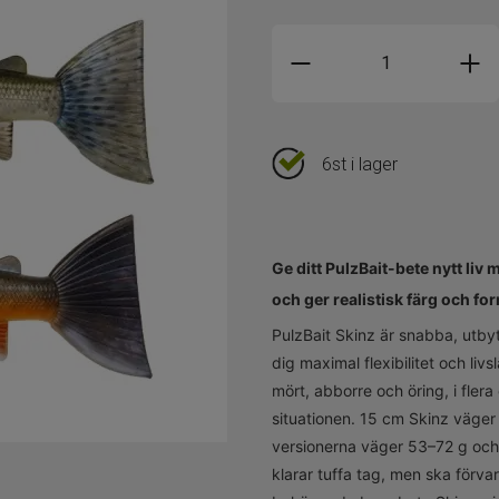
6st i lager
Ge ditt PulzBait-bete nytt liv
och ger realistisk färg och fo
PulzBait Skinz är snabba, utbyt
dig maximal flexibilitet och li
mört, abborre och öring, i flera
situationen. 15 cm Skinz väger 
versionerna väger 53–72 g och ä
klarar tuffa tag, men ska förva