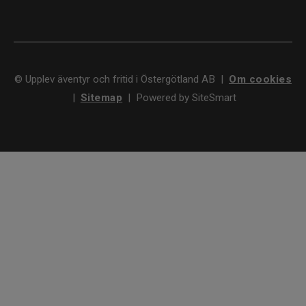
©
Upplev äventyr och fritid i Östergötland AB
|
Om cookies
|
Sitemap
|
Powered by SiteSmart