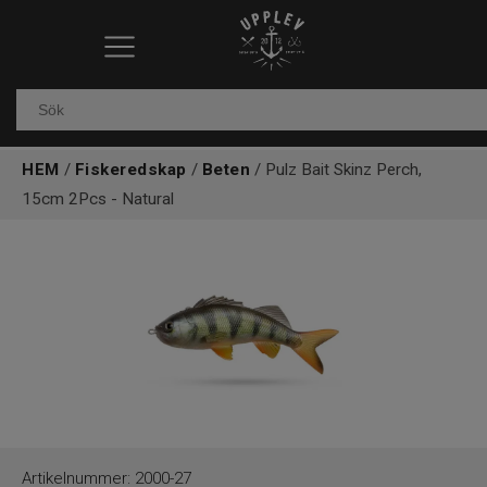
Fiskeredskap
Elektronik & marin
HEM
/
Fiskeredskap
/
Beten
/ Pulz Bait Skinz Perch,
15cm 2Pcs - Natural
Kläder & skor
Båtar
Outdoor
Övrigt
Kundtjänst
Artikelnummer:
2000-27