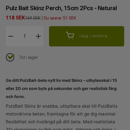
Pulz Bait Skinz Perch, 15cm 2Pcs - Natural
118
SEK
|
169 SEK
Du sparar
51 SEK
Lägg i varukorg
7st i lager
Ge ditt PulzBait-bete nytt liv med Skinz – utbytesskal i 15
eller 20 cm som byts på sekunder och ger realistisk färg
och form.
PulzBait Skinz är snabba, utbytbara skal till PulzBaits
motordrivna beten, framtagna för att ge dig maximal
flexibilitet och livslängd på ditt bete. Med realistiska
3D-skanningar av fisk som mört, abborre och öring, i