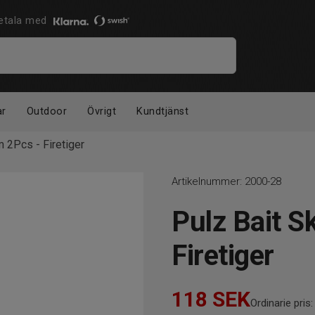
 Betala med
ar
Outdoor
Övrigt
Kundtjänst
 2Pcs - Firetiger
Artikelnummer:
2000-28
Pulz Bait S
Firetiger
118
SEK
Ordinarie pris: