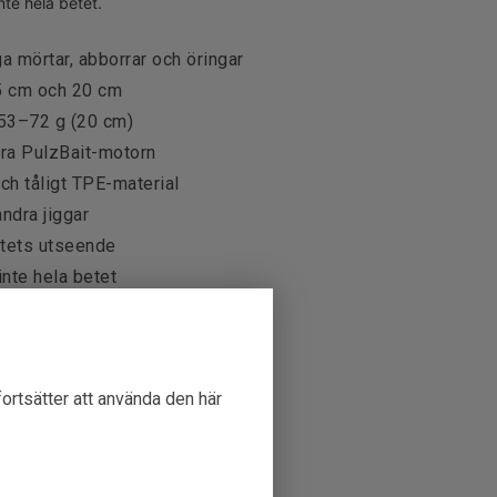
te hela betet.
a mörtar, abborrar och öringar
15 cm och 20 cm
 53–72 g (20 cm)
ora PulzBait-motorn
och tåligt TPE-material
ndra jiggar
etets utseende
inte hela betet
tiger
5 cm
fortsätter att använda den här
30 g