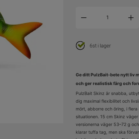
6st i lager
Ge ditt PulzBait-bete nytt liv
och ger realistisk färg och fo
PulzBait Skinz är snabba, utbyt
dig maximal flexibilitet och li
mört, abborre och öring, i flera
situationen. 15 cm Skinz väger 
versionerna väger 53–72 g och ä
klarar tuffa tag, men ska förva