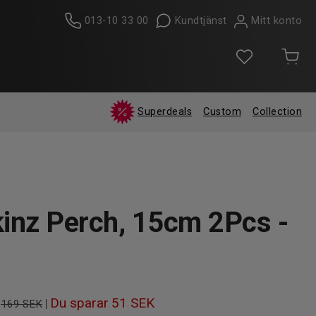
013-10 33 00
Kundtjänst
Mitt konto
Superdeals
Custom
Collection
kinz Perch, 15cm 2Pcs -
Du sparar
51 SEK
|
169 SEK