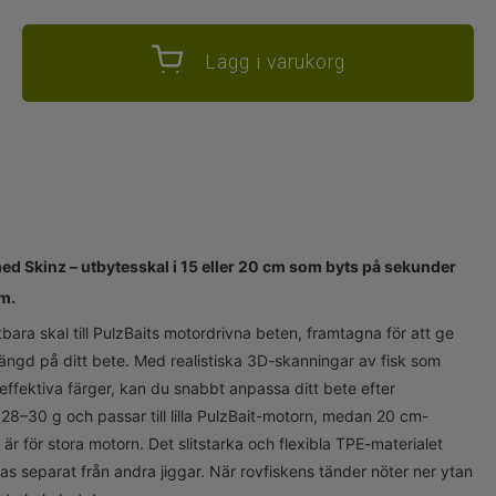
Lägg i varukorg
 med Skinz – utbytesskal i 15 eller 20 cm som byts på sekunder
rm.
bara skal till PulzBaits motordrivna beten, framtagna för att ge
vslängd på ditt bete. Med realistiska 3D-skanningar av fisk som
 effektiva färger, kan du snabbt anpassa ditt bete efter
28–30 g och passar till lilla PulzBait-motorn, medan 20 cm-
r för stora motorn. Det slitstarka och flexibla TPE-materialet
ras separat från andra jiggar. När rovfiskens tänder nöter ner ytan