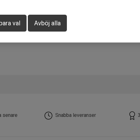
para val
Avböj alla
la senare
Snabba leveranser