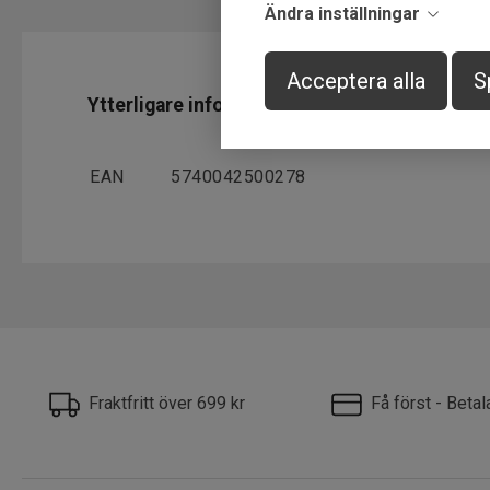
Ändra inställningar
Acceptera alla
S
Ytterligare information
EAN
5740042500278
Fraktfritt över 699 kr
Få först - Beta