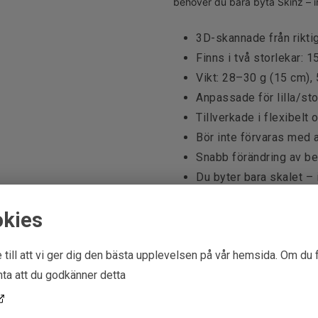
behöver du bara byta Skinz – in
3D-skannade från riktig
Finns i två storlekar: 
Vikt: 28–30 g (15 cm),
Anpassade för lilla/st
Tillverkade i flexibelt 
Bör inte förvaras med a
Snabb förändring av b
Du byter bara skalet – 
Betesfärg:
Fire
okies
Beteslängd:
1
 till att vi ger dig den bästa upplevelsen på vår hemsida. Om du 
Vikt:
ta att du godkänner detta