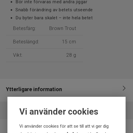
Bör inte förvaras med andra jiggar
Snabb förändring av betets utseende
Du byter bara skalet – inte hela betet
Betesfärg:
Brown Trout
Beteslängd:
15 cm
Vikt:
28 g
Ytterligare information
EAN
5740042500285
Vi använder cookies
Vi använder cookies för att se till att vi ger dig