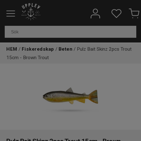
Fiskeredskap
Elektronik & marin
HEM
/
Fiskeredskap
/
Beten
/ Pulz Bait Skinz 2pcs Trout
Kläder & skor
15cm - Brown Trout
Båtar
Outdoor
Övrigt
Kundtjänst