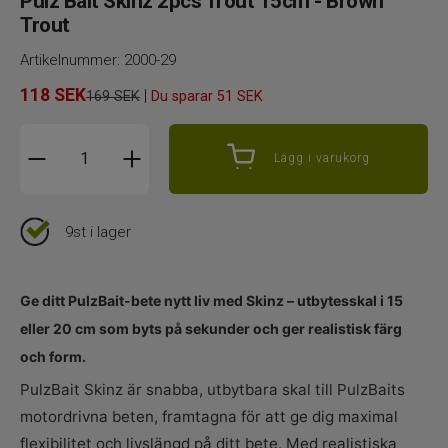
Pulz Bait Skinz 2pcs Trout 15cm - Brown
Trout
Artikelnummer:
2000-29
118
SEK
|
169 SEK
Du sparar
51 SEK
Lägg i varukorg
9st i lager
Ge ditt PulzBait-bete nytt liv med Skinz – utbytesskal i 15
eller 20 cm som byts på sekunder och ger realistisk färg
och form.
PulzBait Skinz är snabba, utbytbara skal till PulzBaits
motordrivna beten, framtagna för att ge dig maximal
flexibilitet och livslängd på ditt bete. Med realistiska