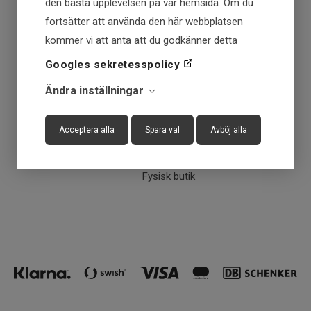
den bästa upplevelsen på vår hemsida. Om du
Fraktfritt över 699 kr
fortsätter att använda den här webbplatsen
kommer vi att anta att du godkänner detta
Få först - Betala senare
Googles sekretesspolicy
Ändra inställningar
Snabba leveranser
Acceptera alla
Spara val
Avböj alla
30 dagar öppet köp
Fysisk butik