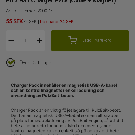
Pulz Bait Charger Pack (Cable + Magnet)
Artikelnummer:
2000-44
55
SEK
|
79 SEK
Du sparar
24 SEK
Lägg i varukorg
Över 10st i lager
Charger Pack innehåller en magnetisk USB-A-kabel
och en kontrollmagnet för enkel laddning och
användning av PulzBait-beten.
Charger Pack är en viktig följeslagare till PulzBait-betet.
Det har en magnetisk USB-A-kabel som enkelt snäpps
på plats för snabbladdning av PulzBait Engine, så att ditt
bete alltid är redo för action. Med den medföljande
kontrollmagneten kan du enkelt slå på och av ditt bete -