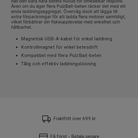
håll den bara nära betets huvud för omedelbar respons.
Även om du äger flera PulzBait-beten räcker det med ett
enda laddningsaggregat. Överväg dock att lägga till
extra förpackningar för att ladda flera motorer samtidigt,
vilket förbättrar din fiskeupplevelse med enkelhet och
hållbarhet.
Magnetisk USB-A-kabel för enkel laddning
Kontrollmagnet för enkel betesdrift
Kompatibel med flera PulzBait-beten
Tålig och effektiv laddningslösning
Fraktfritt över 699 kr
Få först - Betala senare