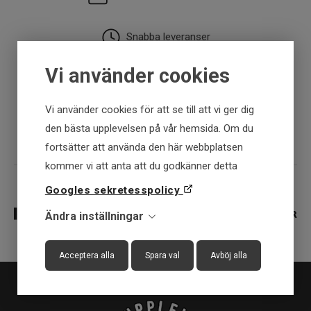
Snabba leveranser
Vi använder cookies
30 dagar öppet köp
Vi använder cookies för att se till att vi ger dig
Fysisk butik
den bästa upplevelsen på vår hemsida. Om du
fortsätter att använda den här webbplatsen
kommer vi att anta att du godkänner detta
Googles sekretesspolicy
Ändra inställningar
Acceptera alla
Spara val
Avböj alla