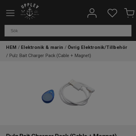
Fiskeredskap
Elektronik & marin
HEM
/
Elektronik & marin
/
Övrig Elektronik/Tillbehör
Kläder & skor
/ Pulz Bait Charger Pack (Cable + Magnet)
Båtar
Outdoor
Övrigt
Kundtjänst