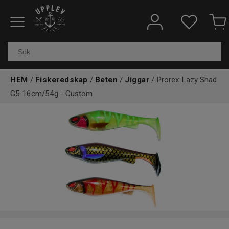
Fiskeredskap
Elektronik & marin
HEM
/
Fiskeredskap
/
Beten
/
Jiggar
/ Prorex Lazy Shad
Kläder & skor
G5 16cm/54g - Custom
Båtar
Outdoor
Övrigt
Kundtjänst