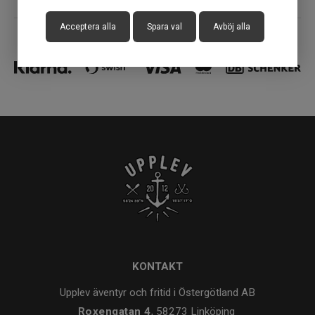
Acceptera alla
Spara val
Avböj alla
KONTAKT
Upplev äventyr och fritid i Östergötland AB
Roxengatan 4
, 58273 Linköping