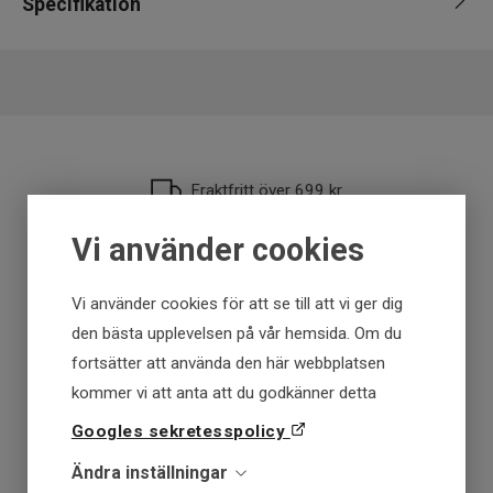
Specifikation
Varumärke
Daiwa
Fiskart
Gädda, Gös
Längd
16-19cm
Vikt
51-70g
Fraktfritt över 699 kr
Vi använder cookies
Få först - Betala senare
Vi använder cookies för att se till att vi ger dig
Snabba leveranser
den bästa upplevelsen på vår hemsida. Om du
fortsätter att använda den här webbplatsen
30 dagar öppet köp
kommer vi att anta att du godkänner detta
Googles sekretesspolicy
Fysisk butik
Ändra inställningar