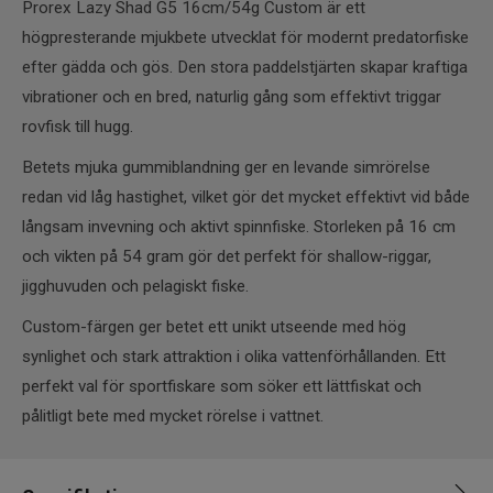
Prorex Lazy Shad G5 16cm/54g Custom är ett
högpresterande mjukbete utvecklat för modernt predatorfiske
efter gädda och gös. Den stora paddelstjärten skapar kraftiga
vibrationer och en bred, naturlig gång som effektivt triggar
rovfisk till hugg.
Betets mjuka gummiblandning ger en levande simrörelse
redan vid låg hastighet, vilket gör det mycket effektivt vid både
långsam invevning och aktivt spinnfiske. Storleken på 16 cm
och vikten på 54 gram gör det perfekt för shallow-riggar,
jigghuvuden och pelagiskt fiske.
Custom-färgen ger betet ett unikt utseende med hög
synlighet och stark attraktion i olika vattenförhållanden. Ett
perfekt val för sportfiskare som söker ett lättfiskat och
pålitligt bete med mycket rörelse i vattnet.