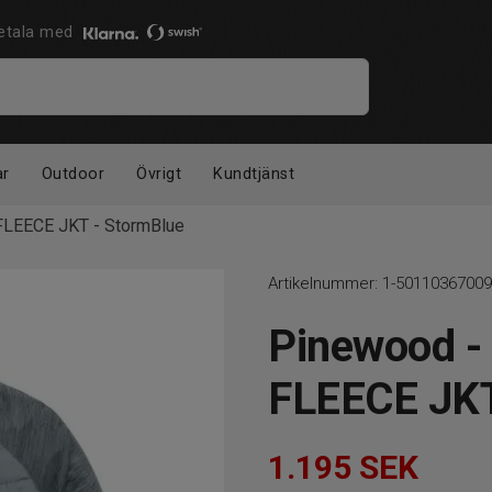
 Betala med
ar
Outdoor
Övrigt
Kundtjänst
FLEECE JKT - StormBlue
Artikelnummer:
1-50110367009
Pinewood -
FLEECE JKT
1.195
SEK