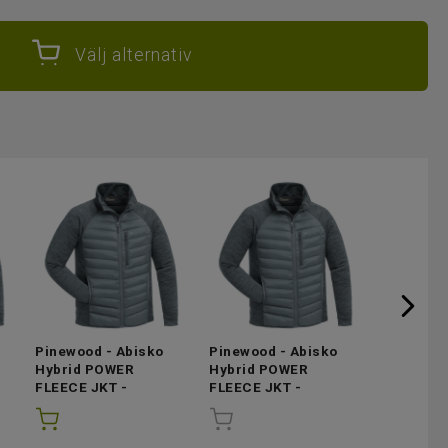
Välj alternativ
Pinewood - Abisko
Pinewood - Abisko
Pinewood
Hybrid POWER
Hybrid POWER
Hybrid 
FLEECE JKT -
FLEECE JKT -
FLEECE J
i
StormBlue - Small
(1st
StormBlue - Large
(Ej
StormBlu
i lager)
i lager)
(Ej i lage