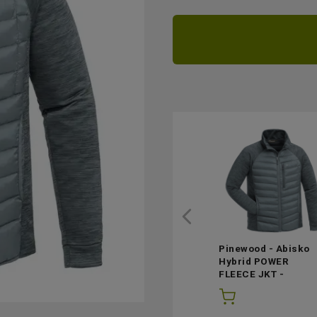
Pinewood - Abisko
Hybrid POWER
FLEECE JKT -
StormBlue - XL
(1st 
lager)