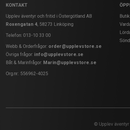
KONTAKT
ÖPP
Upplev äventyr och fritid i Östergötland AB
Butik
Roxengatan 4
, 58273 Linköping
Vard
Lörd
Telefon:
013-10 33 00
Sönd
Webb & Orderfrågor:
order@upplevstore.se
Övriga frågor:
info@upplevstore.se
Båt & Marinfrågor:
Marin@upplevstore.se
Org.nr.: 556962-4025
©
Upplev äventyr 