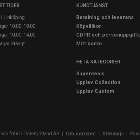
ETTIDER
KUNDTJÄNST
 i Linköping:
Betalning och leverans
agar
10:00-18:00
Köpvillkor
agar
10:00-14:00
GDPR och personuppgift
agar
Stängt
Mitt konto
HETA KATEGORIER
Superdeals
Upplev Collection
Upplev Custom
och fritid i Östergötland AB
|
Om cookies
|
Sitemap
|
Powe