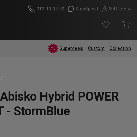
013-10 33 00
Kundtjänst
Mitt konto
Superdeals
Custom
Collection
--H
 Abisko Hybrid POWER
 - StormBlue