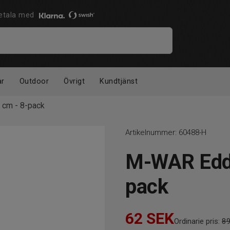
 Betala med
ar
Outdoor
Övrigt
Kundtjänst
 cm - 8-pack
Artikelnummer:
60488-H
M-WAR Eddi
pack
62
SEK
Ordinarie pris:
8