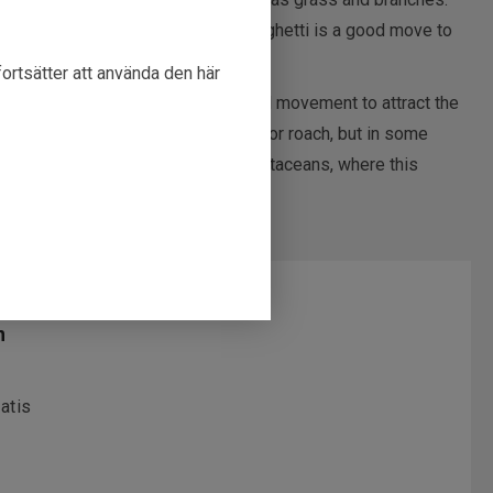
ide a lot of vibration, the Eddie Spaghetti is a good move to
fortsätter att använda den här
hen you want to make extra noise and movement to attract the
sic food is small fish such as tench or roach, but in some
all aquatic animals, crayfish or crustaceans, where this
mall fish works very well!
n
atis