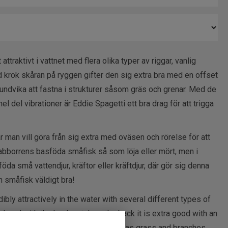
attraktivt i vattnet med flera olika typer av riggar, vanlig
 krok skåran på ryggen gifter den sig extra bra med en offset
undvika att fastna i strukturer såsom gräs och grenar. Med de
el del vibrationer är Eddie Spagetti ett bra drag för att trigga
är man vill göra från sig extra med oväsen och rörelse för att
 abborrens basföda småfisk så som löja eller mört, men i
öda små vattendjur, kräftor eller kräftdjur, där gör sig denna
 småfisk väldigt bra!
bly attractively in the water with several different types of
ad, and with the hook notch on the back it is extra good with an
id getting caught in structures such as grass and branches.