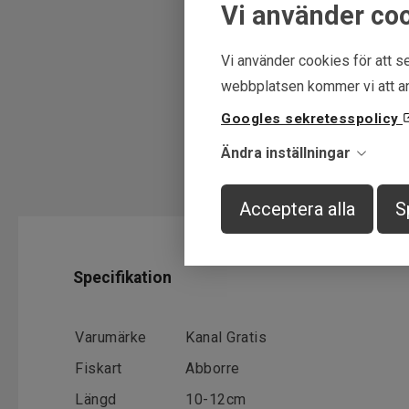
Vi använder co
Vi använder cookies för att se
webbplatsen kommer vi att an
Googles sekretesspolicy
Ändra inställningar
Acceptera alla
S
Specifikation
Varumärke
Kanal Gratis
Fiskart
Abborre
Längd
10-12cm