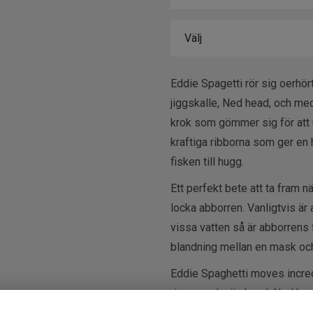
Eddie Spagetti rör sig oerhört 
jiggskalle, Ned head, och med
krok som gömmer sig för att 
kraftiga ribborna som ger en h
fisken till hugg.
Ett perfekt bete att ta fram n
locka abborren. Vanligtvis är
vissa vatten så är abborrens f
blandning mellan en mask och
Eddie Spaghetti moves incredi
rigs, regular jig head, Ned he
offset hook that hides to avo