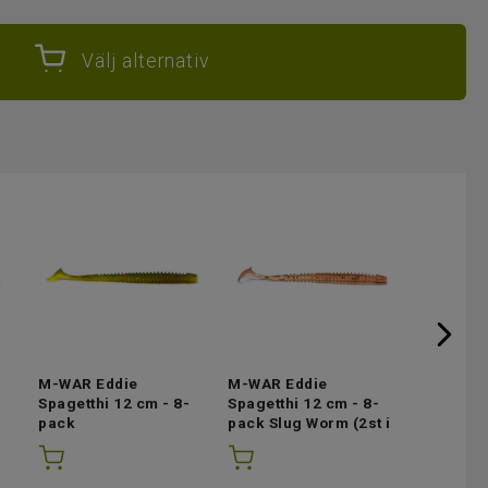
Välj alternativ
M-WAR Eddie
M-WAR Eddie
M-WAR E
Spagetthi 12 cm - 8-
Spagetthi 12 cm - 8-
Spagetthi
pack
pack Slug Worm
(2st i
pack Jun
Pumpkin/Chartreuse
lager)
lager)
(3st i lager)