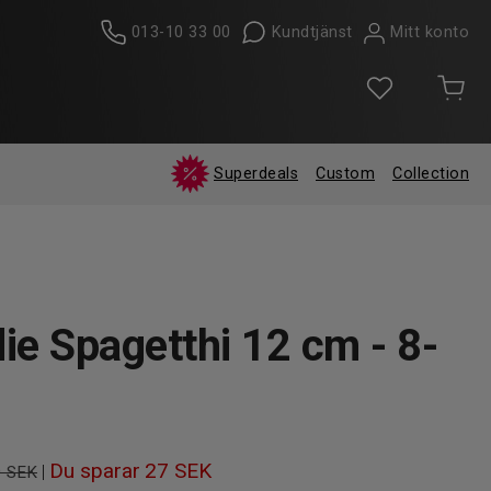
013-10 33 00
Kundtjänst
Mitt konto
Superdeals
Custom
Collection
e Spagetthi 12 cm - 8-
Du sparar
27 SEK
|
9 SEK