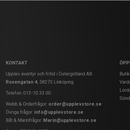
KONTAKT
ÖPP
Upplev äventyr och fritid i Östergötland AB
Butik
Roxengatan 4
, 58273 Linköping
Vard
Lörd
Telefon:
013-10 33 00
Sönd
Webb & Orderfrågor:
order@upplevstore.se
Övriga frågor:
info@upplevstore.se
Båt & Marinfrågor:
Marin@upplevstore.se