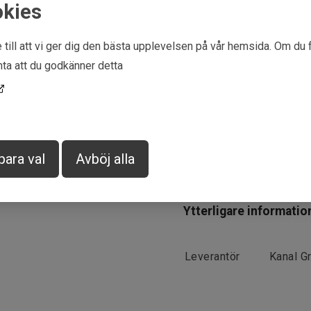
okies
With the strong ribs that prov
trigger the fish to strike.
 till att vi ger dig den bästa upplevelsen på vår hemsida. Om du 
A perfect bait to take out w
ta att du godkänner detta
perch. Usually the perch's ba
waters the perch's food is sm
mixture between a worm and s
para val
Avböj alla
Ytterligare informatio
Leverantör
Kanal Gr