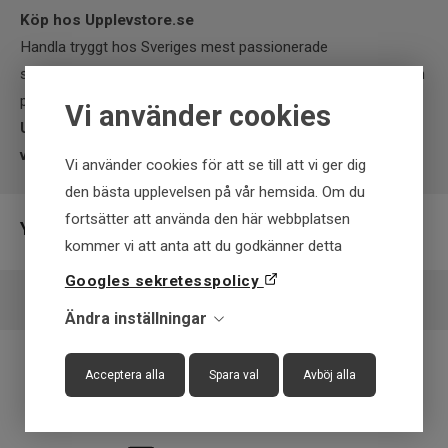
Köp hos Upplevstore.se
Handla tryggt hos Sveriges mest passionerade
sportfiskebutik online. Vi erbjuder snabb leverans, fri retur och
personlig service.
Köp din Alces Jakt- och Fiskekniv hos
Vi använder cookies
Upplevstore.se idag och ha rätt utrustning när äventyret
väntar!
Vi använder cookies för att se till att vi ger dig
den bästa upplevelsen på vår hemsida. Om du
fortsätter att använda den här webbplatsen
Ytterligare information
kommer vi att anta att du godkänner detta
Googles sekretesspolicy
Leverantör
Interfiske
Ändra inställningar
EAN
7340143705824
Acceptera alla
Spara val
Avböj alla
Fraktfritt över 699 kr