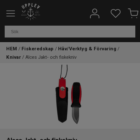
Fiskeredskap
Elektronik & marin
HEM
/
Fiskeredskap
/
Håv/Verktyg & Förvaring
/
Knivar
/ Alces Jakt- och fiskekniv
Kläder & skor
Båtar
Outdoor
Övrigt
Kundtjänst