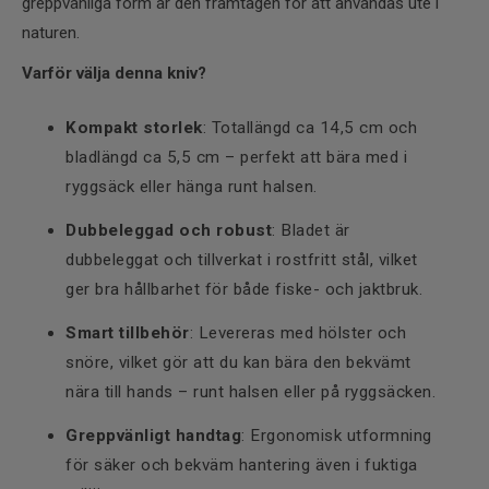
greppvänliga form är den framtagen för att användas ute i
naturen.
Varför välja denna kniv?
Kompakt storlek
: Totallängd ca 14,5 cm och
bladlängd ca 5,5 cm – perfekt att bära med i
ryggsäck eller hänga runt halsen.
Dubbeleggad och robust
: Bladet är
dubbeleggat och tillverkat i rostfritt stål, vilket
ger bra hållbarhet för både fiske- och jaktbruk.
Smart tillbehör
: Levereras med hölster och
snöre, vilket gör att du kan bära den bekvämt
nära till hands – runt halsen eller på ryggsäcken.
Greppvänligt handtag
: Ergonomisk utformning
för säker och bekväm hantering även i fuktiga