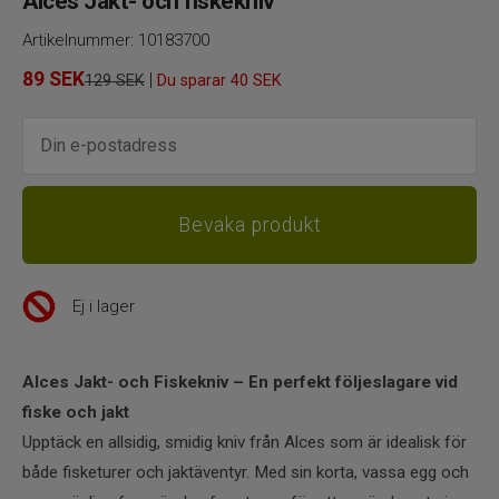
Alces Jakt- och fiskekniv
Artikelnummer:
10183700
89
SEK
|
129 SEK
Du sparar
40 SEK
Ej i lager
Alces Jakt- och Fiskekniv – En perfekt följeslagare vid
fiske och jakt
Upptäck en allsidig, smidig kniv från Alces som är idealisk för
både fisketurer och jaktäventyr. Med sin korta, vassa egg och