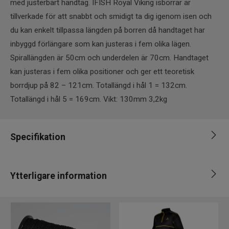
med justerbart handtag. IFISH Royal Viking isborrar är
tillverkade för att snabbt och smidigt ta dig igenom isen och
du kan enkelt tillpassa längden på borren då handtaget har
inbyggd förlängare som kan justeras i fem olika lägen.
Spirallängden är 50cm och underdelen är 70cm. Handtaget
kan justeras i fem olika positioner och ger ett teoretisk
borrdjup på 82 – 121cm. Totallängd i hål 1 = 132cm.
Totallängd i hål 5 = 169cm. Vikt: 130mm 3,2kg
Specifikation
Ytterligare information
Leverantör
Bios
Märke
iFish