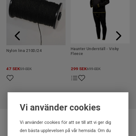
EAN
7320733879005
Haunter Underställ - Visky
Nylon lina 210D/24
Fleece
47
SEK
299
SEK
59 SEK
699 SEK
Vi använder cookies
Vi använder cookies för att se till att vi ger dig
Fraktfritt över 699 kr
den bästa upplevelsen på vår hemsida. Om du