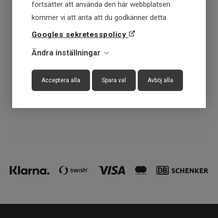
fortsätter att använda den här webbplatsen
kommer vi att anta att du godkänner detta
Få först - Betala senare
Googles sekretesspolicy
Snabba leveranser
Ändra inställningar
30 dagar öppet köp
Acceptera alla
Spara val
Avböj alla
Fysisk butik