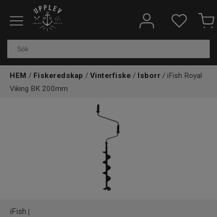
Fiskeredskap
Elektronik & marin
HEM
/
Fiskeredskap
/
Vinterfiske
/
Isborr
/ iFish Royal
Kläder & skor
Viking BK 200mm
Båtar
Outdoor
Övrigt
Kundtjänst
iFish
|