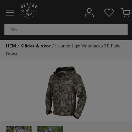
Fiskeredskap
Elektronik & marin
HEM
/
Kläder & skor
/ Haunter Ugie Vinterjacka 3D Fade
Kläder & skor
Brown
Båtar
Outdoor
Övrigt
Kundtjänst