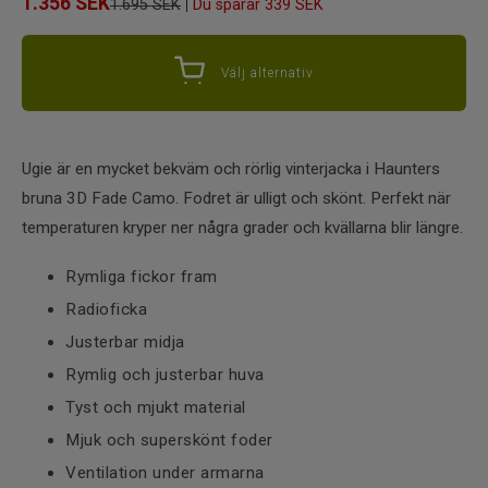
1.356
SEK
|
1.695 SEK
Du sparar
339 SEK
Välj alternativ
Ugie är en mycket bekväm och rörlig vinterjacka i Haunters
bruna 3D Fade Camo. Fodret är ulligt och skönt. Perfekt när
temperaturen kryper ner några grader och kvällarna blir längre.
Rymliga fickor fram
Radioficka
Justerbar midja
Rymlig och justerbar huva
Tyst och mjukt material
Mjuk och superskönt foder
Ventilation under armarna