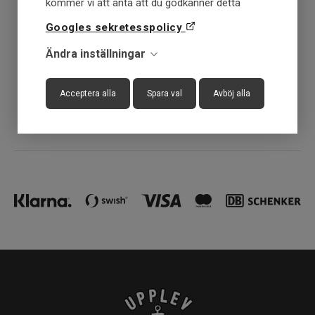
kommer vi att anta att du godkänner detta
Snabba leveranser
Googles sekretesspolicy
Ändra inställningar
30 dagar öppet köp
Acceptera alla
Spara val
Avböj alla
Fysisk butik