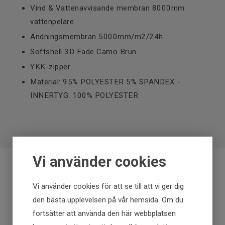
Vind & Vattenavvisande membran 8000mm
vattenpelare
Andningsmembran 5000mm/m2/24h
Softshell 3D Fade Camo Brun
YKK-zipper
Material: 95% POLYESTER 5% SPANDEX -
INNERTYG: 100% POLYESTER
Vi använder cookies
Fraktfritt över 699 kr
Vi använder cookies för att se till att vi ger dig
den bästa upplevelsen på vår hemsida. Om du
Få först - Betala senare
fortsätter att använda den här webbplatsen