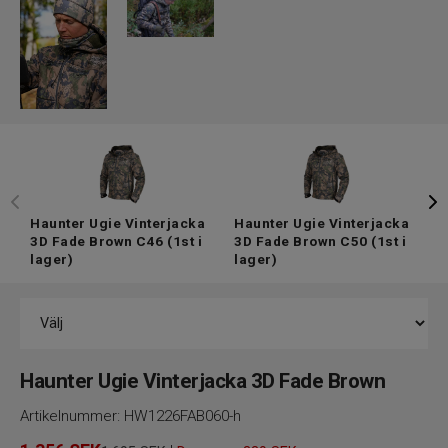
Haunter Ugie Vinterjacka
Haunter Ugie Vinterjacka
H
3D Fade Brown C46
(1st i
3D Fade Brown C50
(1st i
3
lager)
lager)
l
Haunter Ugie Vinterjacka 3D Fade Brown
Artikelnummer:
HW1226FAB060-h