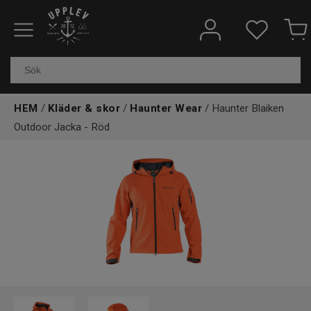
Fiskeredskap
Elektronik & marin
HEM
/
Kläder & skor
/
Haunter Wear
/ Haunter Blaiken
Kläder & skor
Outdoor Jacka - Röd
Båtar
Outdoor
Övrigt
Kundtjänst