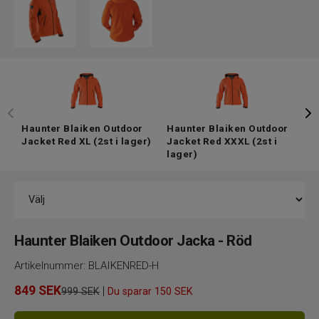
Haunter Blaiken Outdoor
Haunter Blaiken Outdoor
H
Jacket Red XL
(2st i lager)
Jacket Red XXXL
(2st i
J
lager)
Haunter Blaiken Outdoor Jacka - Röd
Artikelnummer:
BLAIKENRED-H
849
SEK
|
999 SEK
Du sparar
150 SEK