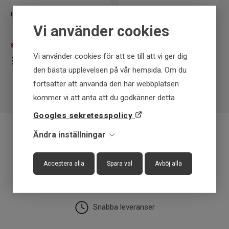
Haunter - Appstyrd Värmeväst
Pinewood Hurricane D.Navy
Mel Sweater
Vi använder cookies
899
SEK
775
SEK
1.995 SEK
1.199 SEK
Vi använder cookies för att se till att vi ger dig
den bästa upplevelsen på vår hemsida. Om du
fortsätter att använda den här webbplatsen
kommer vi att anta att du godkänner detta
Googles sekretesspolicy
Ändra inställningar
Fraktfritt över 699 kr
Acceptera alla
Spara val
Avböj alla
Få först - Betala senare
Snabba leveranser