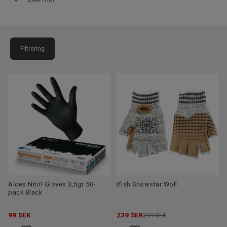
sommarfiske till fodrade, vattentäta vinterhandskar för isfiske
och trolling.
Hitta rätt handskar för ditt fiske
Filtrering
Vattentäta handskar
– håller händerna torra vid
regn och vågor
Fleece- och neoprenhandskar
– ger värme utan
att tumma på rörlighet
Avklippta fingertoppar / 3-fingerhandskar
–
perfekt för flugfiske och precisionsfiske
UV-handskar
– skyddar mot solens strålar under
långa sommardagar
Alces Nitril Gloves 3,5gr 50-
Ifish Snowstar Woll
pack Black
Varmfodrade vintervantar
– för isfiske, trolling och
kallvädersfiske
99
SEK
239
SEK
299 SEK