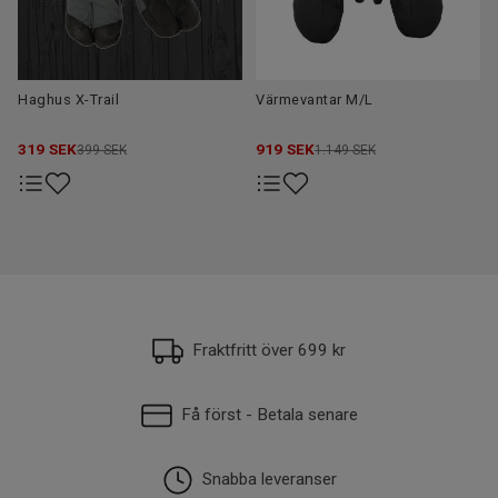
Haghus X-Trail
Värmevantar M/L
319
SEK
919
SEK
399 SEK
1.149 SEK
Fraktfritt över 699 kr
Få först - Betala senare
Snabba leveranser