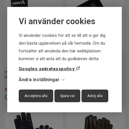
Vi använder cookies
Vi använder cookies för att se till att vi ger dig
den bästa upplevelsen på vår hemsida. Om du
fortsätter att använda den här webbplatsen
kommer vi att anta att du godkänner detta
Batteri till Värme Vantar 7,4v
Wiggler
Googles sekretesspolicy
Inuit Neoprenehandske "Ice
grip"- Storlek L
Ändra inställningar
249
SEK
179
SEK
Acceptera alla
Spara val
Avböj alla