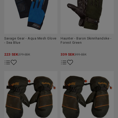
Savage Gear - Aqua Mesh Glove
Haunter - Baron Skinnhandske -
- Sea Blue
Forest Green
223
SEK
339
SEK
279 SEK
399 SEK