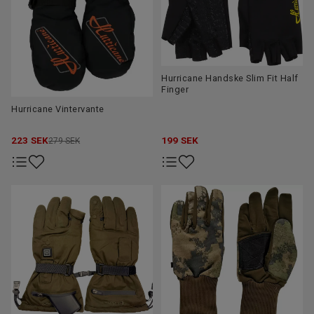
Hurricane Handske Slim Fit Half
Finger
Hurricane Vintervante
223
SEK
199
SEK
279 SEK