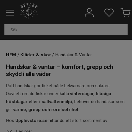
Fiskeredskap
Elektronik & marin
Kläder & skor
HEM
/
Kläder & skor
/ Handskar & Vantar
Båtar
Handskar & vantar – komfort, grepp och
skydd i alla väder
Outdoor
Rätt handskar gör fisket både bekvämare och säkrare.
Övrigt
Oavsett om du fiskar under
kalla vinterdagar, blåsiga
höstdagar eller i saltvattenmiljö
, behöver du handskar som
Kundtjänst
ger
värme, grepp och rörelsefrihet
.
Hos
Upplevstore.se
hittar du ett stort sortiment av
fiskehandskar och vantar
– från tunna UV-handskar för
Läs mer