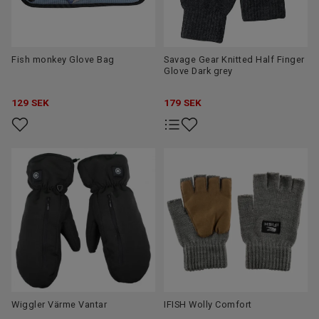
Fish monkey Glove Bag
Savage Gear Knitted Half Finger
Glove Dark grey
129
SEK
179
SEK
Wiggler Värme Vantar
IFISH Wolly Comfort