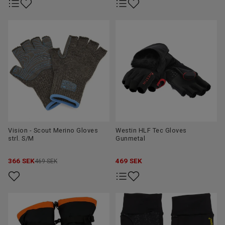
Våra handskar kommer från kvalitetsmärken som
Savage
Gear, Westin, Geoff Anderson, Daiwa och Rapala
– alla
kända för sin slitstyrka och genomtänkta design för
sportfiskare.
Tips:
Kombinera dina fiskehandskar med en
vindtät jacka
och fleecebuff
för maximal komfort vid kallt väder.
Köp handskar och vantar för fiske hos Upplevstore.se –
varma, greppvänliga och redo för alla väder!
Vision - Scout Merino Gloves
Westin HLF Tec Gloves
strl. S/M
Gunmetal
366
SEK
469
SEK
469 SEK