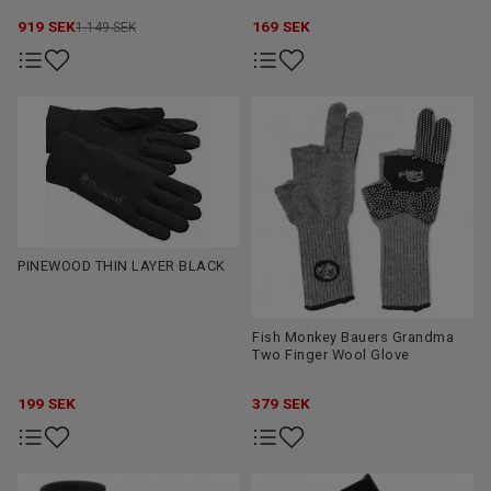
919
SEK
169
SEK
1.149 SEK
PINEWOOD THIN LAYER BLACK
Fish Monkey Bauers Grandma
Two Finger Wool Glove
199
SEK
379
SEK