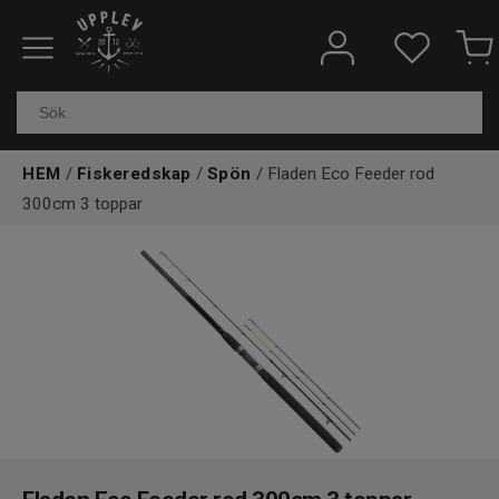
Fiskeredskap
Elektronik & marin
HEM
/
Fiskeredskap
/
Spön
/ Fladen Eco Feeder rod
300cm 3 toppar
Kläder & skor
Båtar
Outdoor
Övrigt
Kundtjänst