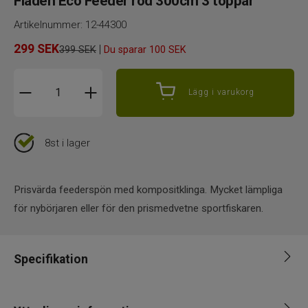
Fladen Eco Feeder rod 300cm 3 toppar
Artikelnummer:
12-44300
299
SEK
|
399 SEK
Du sparar
100 SEK
Lägg i varukorg
8st i lager
Prisvärda feederspön med kompositklinga. Mycket lämpliga
för nybörjaren eller för den prismedvetne sportfiskaren.
Specifikation
Varumärke
Fladen