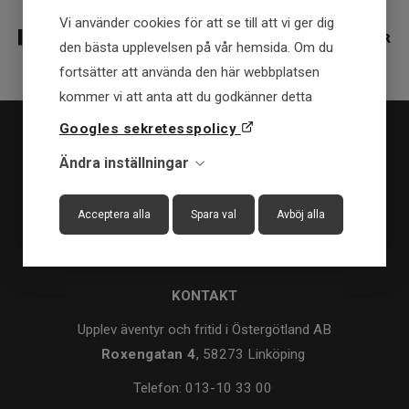
Vi använder cookies för att se till att vi ger dig
den bästa upplevelsen på vår hemsida. Om du
fortsätter att använda den här webbplatsen
kommer vi att anta att du godkänner detta
Googles sekretesspolicy
Ändra inställningar
Acceptera alla
Spara val
Avböj alla
KONTAKT
Upplev äventyr och fritid i Östergötland AB
Roxengatan 4
, 58273 Linköping
Telefon:
013-10 33 00