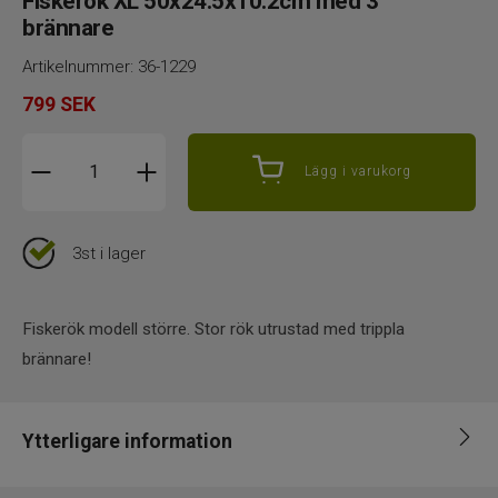
Fiskerök XL 50x24.5x10.2cm med 3
brännare
Artikelnummer:
36-1229
799
SEK
Lägg i varukorg
3st i lager
Fiskerök modell större. Stor rök utrustad med trippla
brännare!
Ytterligare information