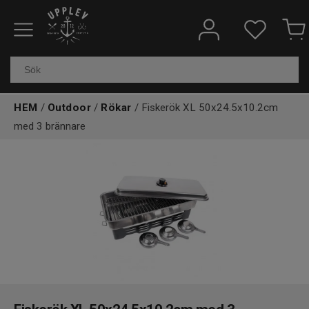
Fiskeredskap
Elektronik & marin
HEM
/
Outdoor
/
Rökar
/ Fiskerök XL 50x24.5x10.2cm
Kläder & skor
med 3 brännare
Båtar
Outdoor
Övrigt
Kundtjänst