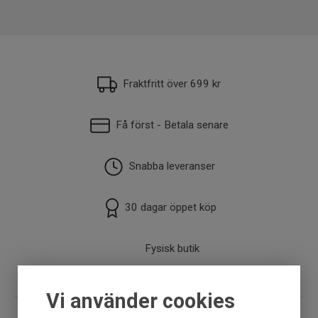
EAN
7392080362295
Fraktfritt över 699 kr
Få först - Betala senare
Snabba leveranser
30 dagar öppet köp
Fysisk butik
Vi använder cookies