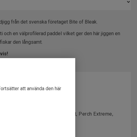
jigg från det svenska företaget Bite of Bleak.
i och en välprofilerad paddel vilket ger den här jiggen en
 fiskar den långsamt.
vis!
fortsätter att använda den här
ale, Motoroil Glitter, Chicken Shit, Perch Extreme,
Ayu