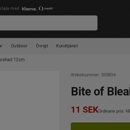
 Betala med
ar
Outdoor
Övrigt
Kundtjänst
eXoshad 12cm
Artikelnummer:
33383-h
Bite of Ble
11
SEK
Ordinarie pris:
1