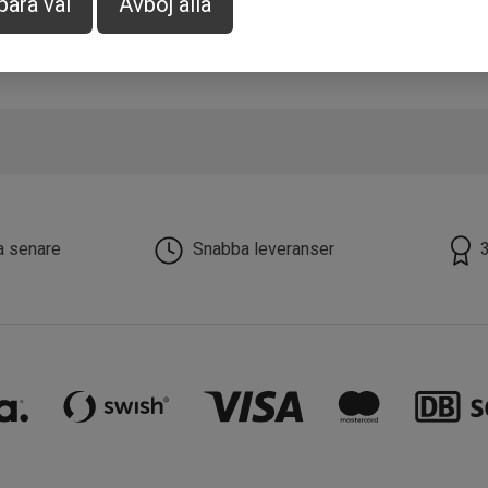
para val
Avböj alla
la senare
Snabba leveranser