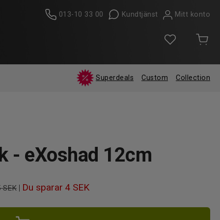
013-10 33 00
Kundtjänst
Mitt konto
Superdeals
Custom
Collection
ak - eXoshad 12cm
Du sparar
4 SEK
|
5 SEK