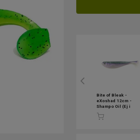
Bite of Bleak -
eXoshad 12cm -
Shampo Oil
(Ej i
lager)