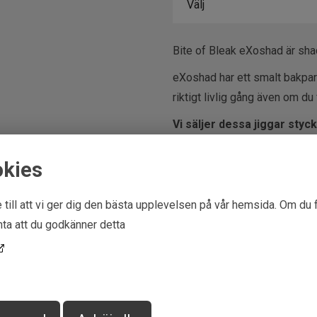
Bite of Bleak eXoshad är shad
eXoshad har ett smalt bakpart
riktigt livlig gång även om du
Vi säljer dessa jiggar styck
okies
 till att vi ger dig den bästa upplevelsen på vår hemsida. Om du 
are information
Mer information
ta att du godkänner detta
ör
Bob
Shampo Oil, Little Wh
Färg
Smoke Ayu, Albino 