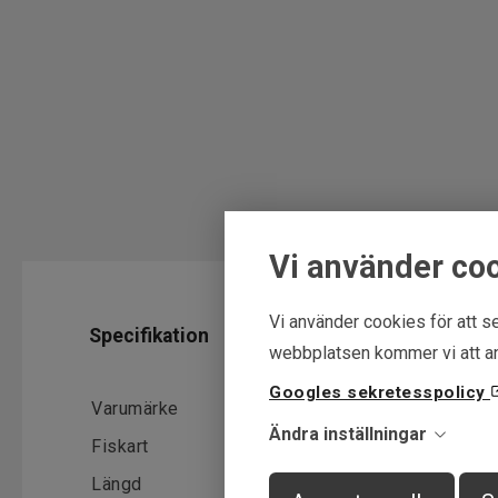
Vi använder co
Vi använder cookies för att se
Specifikation
Ytterlig
webbplatsen kommer vi att an
Googles sekretesspolicy
Varumärke
Bite of bleak
Leverant
Ändra inställningar
Fiskart
Abborre, Gös
Längd
10-12cm