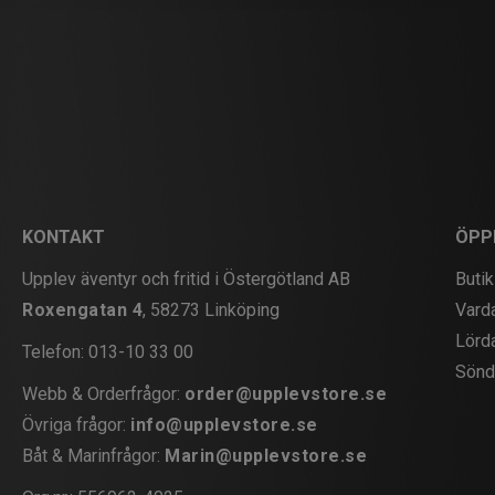
KONTAKT
ÖPP
Upplev äventyr och fritid i Östergötland AB
Butik
Roxengatan 4
, 58273 Linköping
Vard
Lörd
Telefon:
013-10 33 00
Sönd
Webb & Orderfrågor:
order@upplevstore.se
Övriga frågor:
info@upplevstore.se
Båt & Marinfrågor:
Marin@upplevstore.se