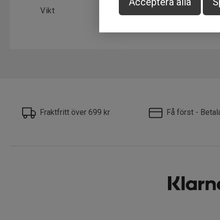
Acceptera alla
S
Vikt
11-15g
Fraktfritt över 699 kr
Få först - Beta