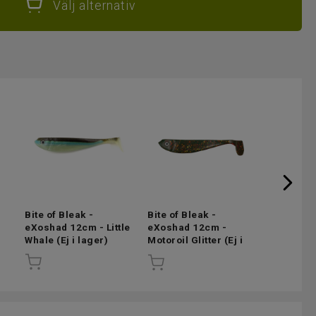
Välj alternativ
Bite of Bleak -
Bite of Bleak -
Bite of Bl
eXoshad 12cm - Little
eXoshad 12cm -
eXoshad 
Whale
(Ej i lager)
Motoroil Glitter
(Ej i
Chicken 
lager)
lager)