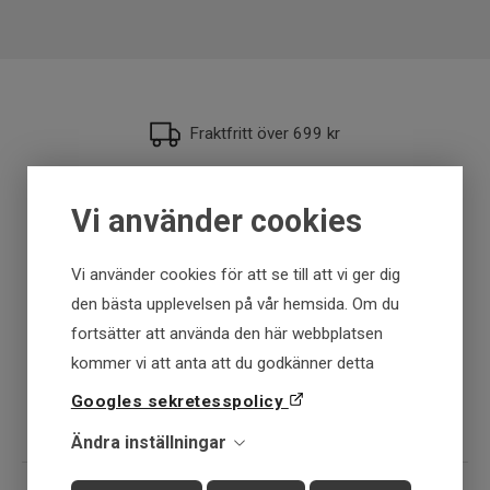
Fire Tiger, Orange Black, Pearl White,
Perch, Pike, Smelt, Sparkle Pearl, Tiger
Storlek
Prawn
Fraktfritt över 699 kr
Få först - Betala senare
Vi använder cookies
Snabba leveranser
Vi använder cookies för att se till att vi ger dig
den bästa upplevelsen på vår hemsida. Om du
30 dagar öppet köp
fortsätter att använda den här webbplatsen
kommer vi att anta att du godkänner detta
Fysisk butik
Googles sekretesspolicy
Ändra inställningar