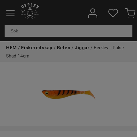
Fiskeredskap
Elektronik & marin
HEM
/
Fiskeredskap
/
Beten
/
Jiggar
/ Berkley - Pulse
Kläder & skor
Shad 14cm
Båtar
Outdoor
Övrigt
Kundtjänst