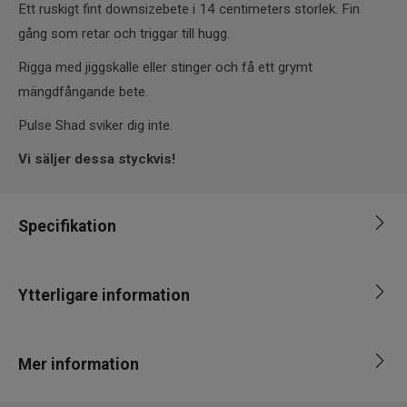
Ett ruskigt fint downsizebete i 14 centimeters storlek. Fin
gång som retar och triggar till hugg.
Rigga med jiggskalle eller stinger och få ett grymt
mängdfångande bete.
Pulse Shad sviker dig inte.
Vi säljer dessa styckvis!
Specifikation
Varumärke
Berkley
Ytterligare information
Fiskart
Gädda
Längd
13-15cm
Leverantör
ABU
Mer information
Vikt
26-30g