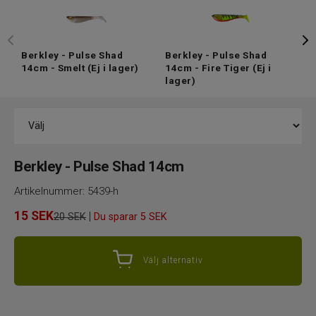
Berkley - Pulse Shad
Berkley - Pulse Shad
B
14cm - Smelt
(Ej i lager)
14cm - Fire Tiger
(Ej i
1
lager)
Berkley - Pulse Shad 14cm
Artikelnummer:
5439-h
15
SEK
|
20 SEK
Du sparar
5 SEK
Välj alternativ