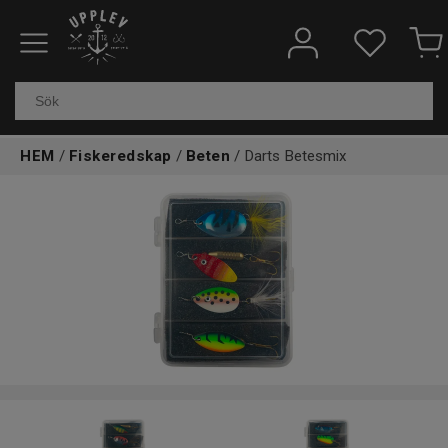
Fiskeredskap
Elektronik & marin
HEM
/
Fiskeredskap
/
Beten
/ Darts Betesmix
Kläder & skor
Båtar
Outdoor
Övrigt
Kundtjänst