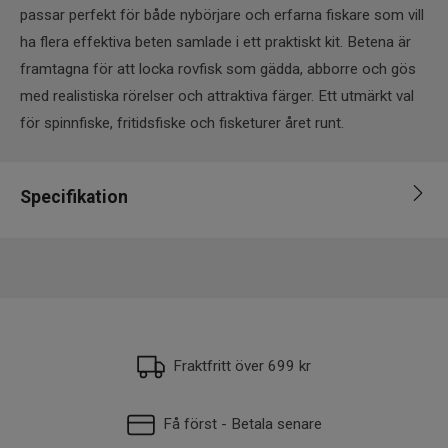
passar perfekt för både nybörjare och erfarna fiskare som vill
ha flera effektiva beten samlade i ett praktiskt kit. Betena är
framtagna för att locka rovfisk som gädda, abborre och gös
med realistiska rörelser och attraktiva färger. Ett utmärkt val
för spinnfiske, fritidsfiske och fisketurer året runt.
Specifikation
Varumärke
Darts
Fiskart
Abborre, Regnbåge
Längd
1-5cm, 5-6cm, 6-7cm, 7-8cm
Vikt
1-5g, 6-10g, 11-15g
Fraktfritt över 699 kr
Få först - Betala senare