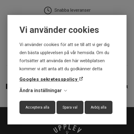
Snabba leveranser
Vi använder cookies
30 dagar öppet köp
Vi använder cookies för att se till att vi ger dig
Fysisk butik
den bästa upplevelsen på vår hemsida. Om du
fortsätter att använda den här webbplatsen
kommer vi att anta att du godkänner detta
Googles sekretesspolicy
Ändra inställningar
Acceptera alla
Spara val
Avböj alla