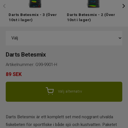
Darts Betesmix - 3
(Över
Darts Betesmix - 2
(Över
D
10st i lager)
10st i lager)
1
Darts Betesmix
Artikelnummer:
G99-9901-H
89
SEK
Välj alternativ
Darts Betesmix är ett komplett set med noggrant utvalda
fiskebeten för sportfiske i både sjö och kustvatten. Paketet