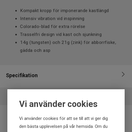
Kompakt kropp för imponerande kastlängd
Intensiv vibration vid inspinning
Colorado-blad för extra rörelse
Trasselfri design vid kast och sjunkning
14g (tungsten) och 21g (zink) för abborrfiske,
gädda och asp
Specifikation
Varumärke
Daiwa
Vi använder cookies
Fiskart
Abborre, Regnbåge, Öring
Längd
5-6cm, 6-7cm
Vi använder cookies för att se till att vi ger dig
Vikt
11-15g
Fraktfritt över 699 kr
den bästa upplevelsen på vår hemsida. Om du