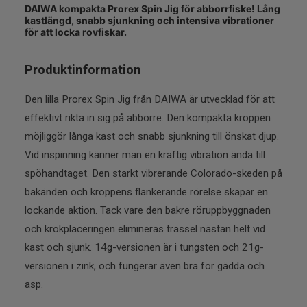
DAIWA kompakta Prorex Spin Jig för abborrfiske! Lång
kastlängd, snabb sjunkning och intensiva vibrationer
för att locka rovfiskar.
Produktinformation
Den lilla Prorex Spin Jig från DAIWA är utvecklad för att
effektivt rikta in sig på abborre. Den kompakta kroppen
möjliggör långa kast och snabb sjunkning till önskat djup.
Vid inspinning känner man en kraftig vibration ända till
spöhandtaget. Den starkt vibrerande Colorado-skeden på
bakänden och kroppens flankerande rörelse skapar en
lockande aktion. Tack vare den bakre röruppbyggnaden
och krokplaceringen elimineras trassel nästan helt vid
kast och sjunk. 14g-versionen är i tungsten och 21g-
versionen i zink, och fungerar även bra för gädda och
asp.