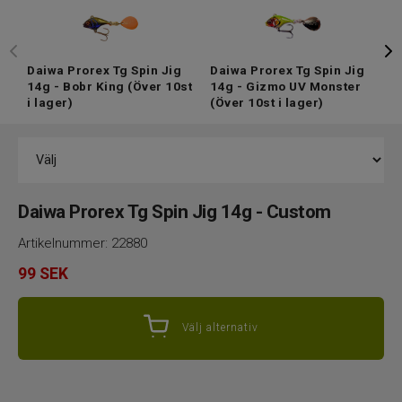
Daiwa Prorex Tg Spin Jig
Daiwa Prorex Tg Spin Jig
D
14g - Bobr King
(Över 10st
14g - Gizmo UV Monster
1
i lager)
(Över 10st i lager)
1
Daiwa Prorex Tg Spin Jig 14g - Custom
Artikelnummer:
22880
99
SEK
Välj alternativ