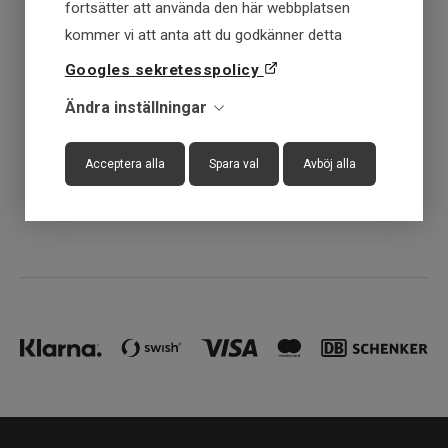
fortsätter att använda den här webbplatsen
kommer vi att anta att du godkänner detta
Få först - Betala senare
Googles sekretesspolicy
Snabba leveranser
Ändra inställningar
30 dagar öppet köp
Acceptera alla
Spara val
Avböj alla
Fysisk butik