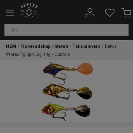
Fiskeredskap
Elektronik & marin
HEM
/
Fiskeredskap
/
Beten
/
Tailspinners
/ Daiwa
Kläder & skor
Prorex Tg Spin Jig 14g - Custom
Båtar
Outdoor
Övrigt
Kundtjänst