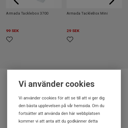
Armada Tacklebox 3700
Armada TackleBox Mini
99
SEK
29
SEK
Vi använder cookies
Fraktfritt över 699 kr
Vi använder cookies för att se till att vi ger dig
Få först - Betala senare
den bästa upplevelsen på vår hemsida. Om du
fortsätter att använda den här webbplatsen
Snabba leveranser
kommer vi att anta att du godkänner detta