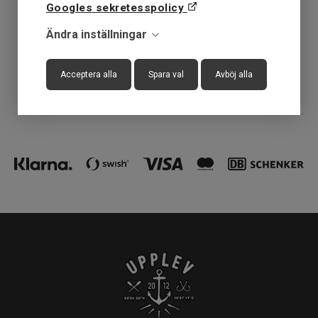
Googles sekretesspolicy
30 dagar öppet köp
Ändra inställningar
Fysisk butik
Acceptera alla
Spara val
Avböj alla