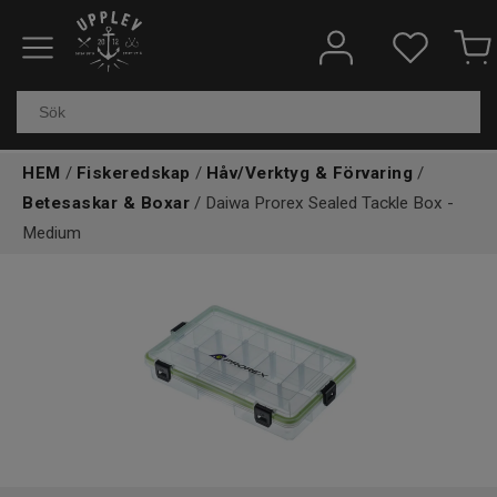
Fiskeredskap
Elektronik & marin
HEM
/
Fiskeredskap
/
Håv/Verktyg & Förvaring
/
Kläder & skor
Betesaskar & Boxar
/ Daiwa Prorex Sealed Tackle Box -
Medium
Båtar
Outdoor
Övrigt
Kundtjänst