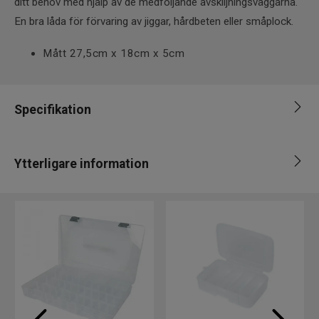
ditt behov med hjälp av de medföljande avskiljningsväggarna.
En bra låda för förvaring av jiggar, hårdbeten eller småplock.
Mått 27,5cm x 18cm x 5cm
Specifikation
Varumärke
Daiwa
Ytterligare information
Leverantör
Daiwa
EAN
4059845049589