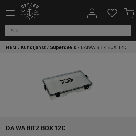
Fiskeredskap
Elektronik & marin
HEM
/
Kundtjänst
/
Superdeals
/ DAIWA BITZ BOX 12C
Kläder & skor
Båtar
Outdoor
Övrigt
Kundtjänst
DAIWA BITZ BOX 12C