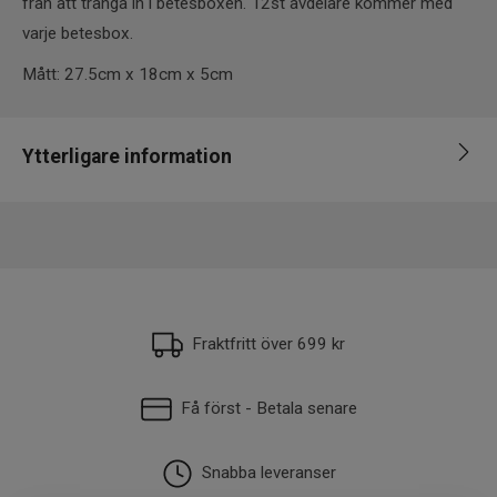
från att tränga in i betesboxen. 12st avdelare kommer med
varje betesbox.
Mått: 27.5cm x 18cm x 5cm
Ytterligare information
EAN
5055545225109
Fraktfritt över 699 kr
Få först - Betala senare
Snabba leveranser