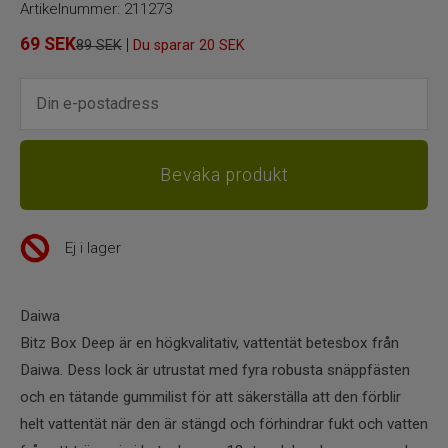
Artikelnummer:
211273
69
SEK
|
89 SEK
Du sparar
20 SEK
Ej i lager
Daiwa
Bitz Box Deep är en högkvalitativ, vattentät betesbox från
Daiwa. Dess lock är utrustat med fyra robusta snäppfästen
och en tätande gummilist för att säkerställa att den förblir
helt vattentät när den är stängd och förhindrar fukt och vatten