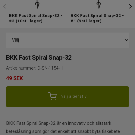
BKK Fast Spiral Snap-32 -
BKK Fast Spiral Snap-32 -
B
#3
(10st i lager)
#1
(9st i lager)
#
BKK Fast Spiral Snap-32
Artikelnummer:
D-SN-1154-H
49
SEK
Välj alternativ
BKK Fast Spiral Snap-32 är en innovativ och slitstark
beteslåsning som gör det enkelt att snabbt byta fiskebete