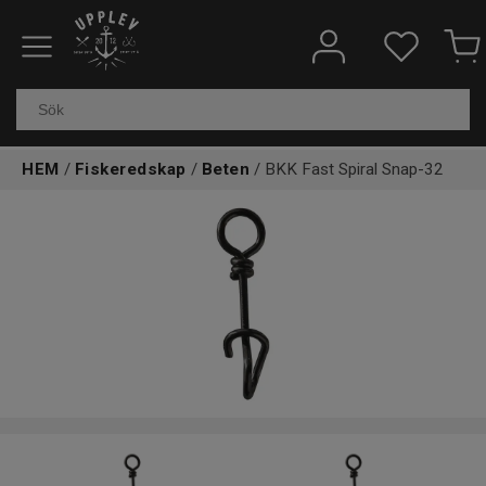
Fiskeredskap
Elektronik & marin
HEM
/
Fiskeredskap
/
Beten
/ BKK Fast Spiral Snap-32
Kläder & skor
Båtar
Outdoor
Övrigt
Kundtjänst