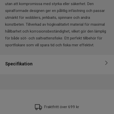
utan att kompromissa med styrka eller säkerhet. Den
spiralformade designen ger en pålitlig infästning och passar
utmärkt för wobblers, jerkbaits, spinnare och andra
konstbeten. Tillverkad av högkvalitativt material för maximal
hållbarhet och korrosionsbeständighet, vilket gör den lämplig
för både söt- och saltvattensfiske. Ett perfekt tillbehör för
sportfiskare som vill spara tid och fiska mer effektivt.
Specifikation
Varumärke
Bkk
Krokstorlek
1/0, 3/0
Fraktfritt över 699 kr