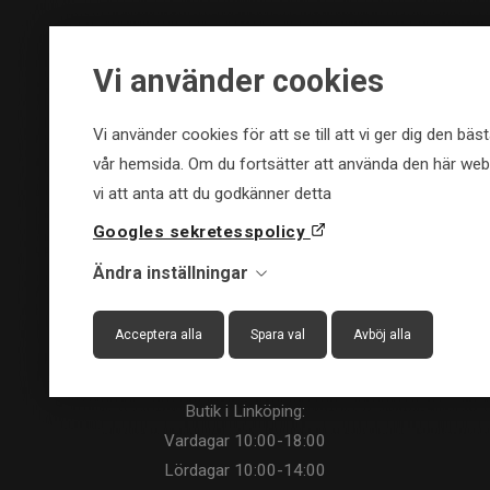
KONTAKT
Vi använder cookies
Upplev äventyr och fritid i Östergötland AB
Roxengatan 4
, 58273 Linköping
Vi använder cookies för att se till att vi ger dig den bä
vår hemsida. Om du fortsätter att använda den här w
Telefon:
013-10 33 00
vi att anta att du godkänner detta
Webb & Orderfrågor:
order@upplevstore.se
Googles sekretesspolicy
Övriga frågor:
info@upplevstore.se
Båt & Marinfrågor:
Marin@upplevstore.se
Ändra inställningar
Org.nr.: 556962-4025
Acceptera alla
Spara val
Avböj alla
ÖPPETTIDER
Butik i Linköping:
Vardagar
10:00-18:00
Lördagar
10:00-14:00