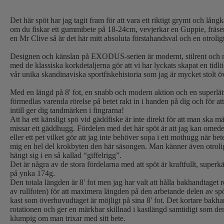
Det här spöt har jag tagit fram för att vara ett riktigt grymt och lån
om du fiskar ett gummibete på 18-24cm, vevjerkar en Guppie, fräser 
en Mr Clive så är det här mitt absoluta förstahandsval och en otroligt
Designen och känslan på EXODUS-serien är modernt, stilrent och mi
med de klassiska korkdetaljerna gör att vi har lyckats skapat en tidl
vår unika skandinaviska sportfiskehistoria som jag är mycket stolt ö
Med en längd på 8' fot, en snabb och modern aktion och en superlätt 
förmedlas varenda rörelse på betet rakt in i handen på dig och för a
intill ger dig tandmärken i fingrarna!
Att ha ett känsligt spö vid gäddfiske är inte direkt för att man ska 
missar ett gäddhugg. Fördelen med det här spöt är att jag kan omede
eller ett pet vilket gör att jag inte behöver sopa i ett mothugg när be
mig en hel del krokbyten den här säsongen. Man känner även otrolig
hängt sig i en så kallad “giffelrigg”.
Det är några av de stora fördelarna med att spöt är kraftfullt, superkän
på ynka 174g.
Den totala längden är 8' fot men jag har valt att hålla bakhandtaget r
av rullfoten) för att maximera längden på den arbetande delen av spö
kast som överhuvudtaget är möjligt på sina 8' fot. Det kortare bakha
rotationen och ger en märkbar skillnad i kastlängd samtidigt som de
klumpig om man trixar med sitt bete.