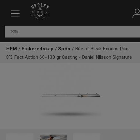
Fiskeredskap
Elektronik & marin
HEM
/
Fiskeredskap
/
Spön
/ Bite of Bleak Exodus Pike
Kläder & skor
8'3 Fact Action 60-130 gr Casting - Daniel Nilsson Signature
Båtar
Outdoor
Övrigt
Kundtjänst