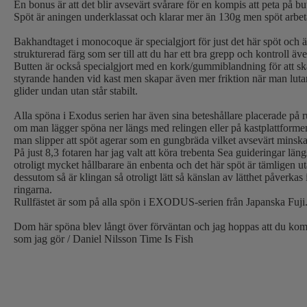
En bonus är att det blir avsevärt svårare för en kompis att peta på bu
Spöt är aningen underklassat och klarar mer än 130g men spöt arbe
Bakhandtaget i monocoque är specialgjort för just det här spöt och ä
strukturerad färg som ser till att du har ett bra grepp och kontroll äve
Butten är också specialgjort med en kork/gummiblandning för att ska
styrande handen vid kast men skapar även mer friktion när man lutar 
glider undan utan står stabilt.
Alla spöna i Exodus serien har även sina beteshållare placerade på ru
om man lägger spöna ner längs med relingen eller på kastplattformen
man slipper att spöt agerar som en gungbräda vilket avsevärt minskar
På just 8,3 fotaren har jag valt att köra trebenta Sea guideringar lä
otroligt mycket hållbarare än enbenta och det här spöt är tämligen ut
dessutom så är klingan så otroligt lätt så känslan av lätthet påverka
ringarna.
Rullfästet är som på alla spön i EXODUS-serien från Japanska Fuji
Dom här spöna blev långt över förväntan och jag hoppas att du kom
som jag gör / Daniel Nilsson Time Is Fish