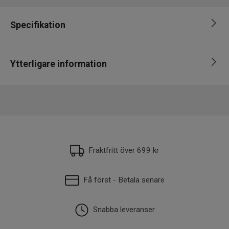
Specifikation
Varumärke
Bite of Bleak
Ytterligare information
Spölängd
8' (243 - 274cm)
Antal
EAN
7350171241539
2
spödelar
Kastvikt
60-99, 100-199
Fiskart
Gädda, Gös
Fraktfritt över 699 kr
Få först - Betala senare
Snabba leveranser