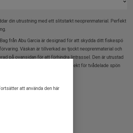
ar din utrustning med ett slitstarkt neoprenmaterial. Perfekt
ng.
ag från Abu Garcia är designad för att skydda ditt fiskespö
förvaring. Väskan är tillverkad av tjockt neoprenmaterial och
rad på ovansidan för att förhindra lintrassel. Den är utrustad
 enkel och bekväm användning. Perfekt för tvådelade spön
lekar.
nmaterial för optimalt skydd
fortsätter att använda den här
uderat
ovansidan för smidig åtkomst
 bekväm transport
kar