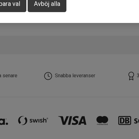
para val
Avböj alla
la senare
Snabba leveranser