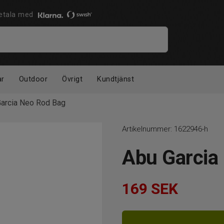
 Betala med
ar
Outdoor
Övrigt
Kundtjänst
arcia Neo Rod Bag
Artikelnummer:
1622946-h
Abu Garcia
169
SEK