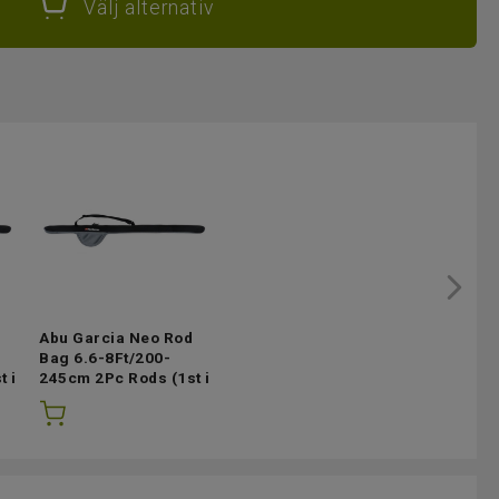
Välj alternativ
Abu Garcia Neo Rod
Bag 6.6-8Ft/200-
t i
245cm 2Pc Rods
(1st i
lager)