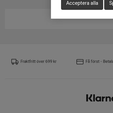
Acceptera alla
S
Fraktfritt över 699 kr
Få först - Beta