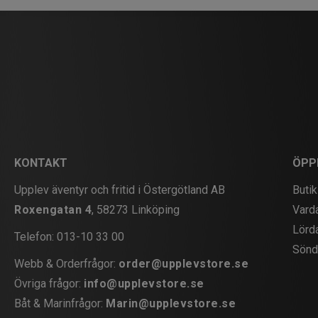
KONTAKT
ÖPP
Upplev äventyr och fritid i Östergötland AB
Butik
Roxengatan 4
, 58273 Linköping
Vard
Lörd
Telefon:
013-10 33 00
Sönd
Webb & Orderfrågor:
order@upplevstore.se
Övriga frågor:
info@upplevstore.se
Båt & Marinfrågor:
Marin@upplevstore.se