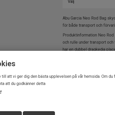
Abu Garcia Neo Rod Bag skydd
för både transport och förvari
Produktinformation Neo Rod B
och rulle under transport och 
har en dubbel dragkedja place
med en justerbar axelrem för
okies
och finns tillgänglig i två stor
Högkvalitativt neopre
 till att vi ger dig den bästa upplevelsen på vår hemsida. Om du 
ta att du godkänner detta
Utrymme för rulle inkl
Dubbel dragkedja på 
Justerbar axelrem för
Tillgänglig i två storle