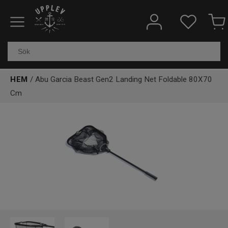
Fiskeredskap
Elektronik & marin
HEM
/ Abu Garcia Beast Gen2 Landing Net Foldable 80X70
Cm
Kläder & skor
Båtar
Outdoor
Övrigt
Kundtjänst