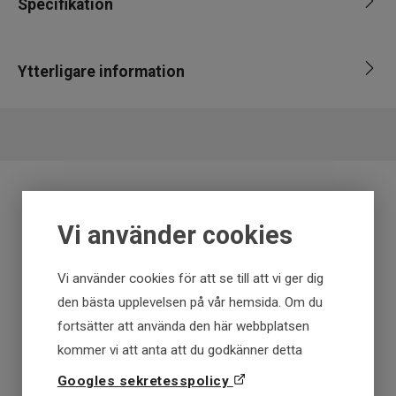
Specifikation
Varumärke
Abu garcia
Ytterligare information
EAN
036282032477
Fraktfritt över 699 kr
Vi använder cookies
Få först - Betala senare
Vi använder cookies för att se till att vi ger dig
den bästa upplevelsen på vår hemsida. Om du
Snabba leveranser
fortsätter att använda den här webbplatsen
kommer vi att anta att du godkänner detta
30 dagar öppet köp
Googles sekretesspolicy