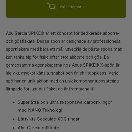
Välj alternativ
Abu Garcia SPIKE® är ett koncept för dedikerade abborre-
och gösfiskare. Dessa spön är designade av professionella
sportfiskare med bara ett mål: utveckla de bästa spöna man
kan tänka sig för fiske efter stor abborre och gös. De
gemensamma egenskaperna hos Abus SPIKE® X-spön är:
låg vikt, mycket känsla, snabbt och finish i toppklass. Varje
spö har en unik aktion med en unik komponentuppsättning
lämpade för just det fisket de är framtagna till.
Superlätta och ultra responsiva carbonklingor
med NANO Teknologi
Lättvikts Seaguide XOG ringar
Abu Garcia rullfäste