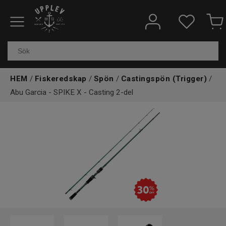
Fiskeredskap
Elektronik & marin
HEM
/
Fiskeredskap
/
Spön
/
Castingspön (Trigger)
/
Kläder & skor
Abu Garcia - SPIKE X - Casting 2-del
Båtar
Outdoor
Övrigt
Kundtjänst