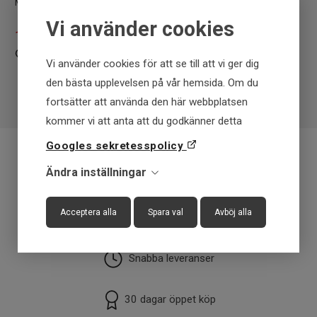
Medium Power Fact Action
Fact Action 60-130 g
Vi använder cookies
1.999
SEK
2.999
SEK
Vi använder cookies för att se till att vi ger dig
den bästa upplevelsen på vår hemsida. Om du
fortsätter att använda den här webbplatsen
kommer vi att anta att du godkänner detta
Googles sekretesspolicy
Ändra inställningar
Fraktfritt över 699 kr
Acceptera alla
Spara val
Avböj alla
Få först - Betala senare
Snabba leveranser
30 dagar öppet köp