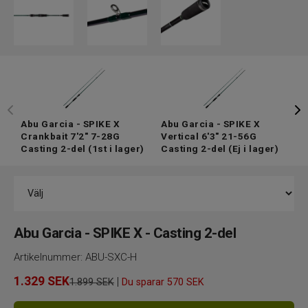
Abu Garcia - SPIKE X
Abu Garcia - SPIKE X
A
Crankbait 7'2" 7-28G
Vertical 6'3" 21-56G
V
Casting 2-del
(1st i lager)
Casting 2-del
(Ej i lager)
7
l
Abu Garcia - SPIKE X - Casting 2-del
Artikelnummer:
ABU-SXC-H
1.329
SEK
|
1.899 SEK
Du sparar
570 SEK